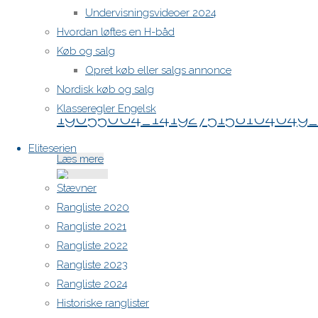
19023493_1417652548326910_
Undervisningsvideoer 2024
Hvordan løftes en H-båd
"19023493_1417652548326910_19591672565
Læs mere
Køb og salg
Opret køb eller salgs annonce
Nordisk køb og salg
Klasseregler Engelsk
19055064_1419275158164649_
Eliteserien
"19055064_1419275158164649_21492773023
Læs mere
Stævner
Rangliste 2020
Rangliste 2021
19055069_1417651984993633_
Rangliste 2022
Rangliste 2023
"19055069_1417651984993633_24955521275
Læs mere
Rangliste 2024
Historiske ranglister