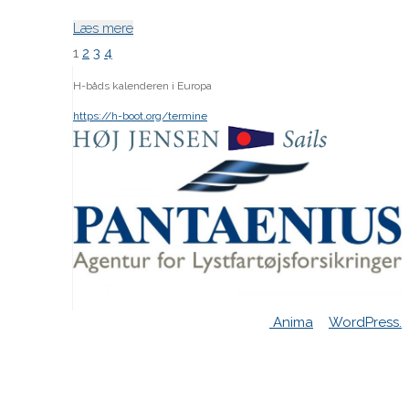
"36767026084_049fd6d5cf_k"
Læs mere
1
2
3
4
Indlægsinddeling
H-båds kalenderen i Europa
https://h-boot.org/termine
Powered by
Anima
&
WordPress.