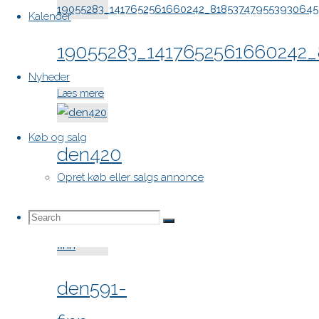
Kalender
19055283_1417652561660242_
Nyheder
"19055283_1417652561660242_81853747955
Læs mere
Køb og salg
den420
Opret køb eller salgs annonce
"den420"
Læs mere
Search
Search
Search
for:
den591-