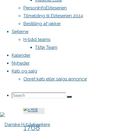
Materiel Liste
PersonInfoEliteserien
47AF-
Tilmelding til Eliteserien 2024
9372-
Bestilling af jakker
Sejlerne
4615626A0FBA
H-båd teams
Tilføj Team
"A235ED58-
Læs mere
Kalender
90ED-
Nyheder
47AF-
Køb og salg
9372-
Opret køb eller salgs annonce
martinstærke
4615626A0FBA"
Search
Search
Search
"martinstærke"
Læs mere
for:
1768