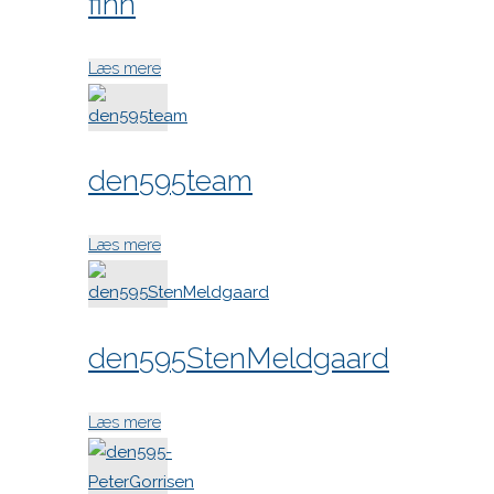
finn
"den591-
Læs mere
finn"
den595team
"den595team"
Læs mere
den595StenMeldgaard
"den595StenMeldgaard"
Læs mere