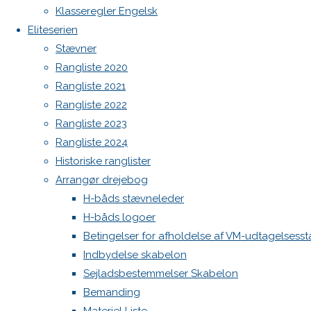
North MH-6 fok i fin kapsejlads-stand sælges
Klasseregler Engelsk
Admin
Eliteserien
fotos for
Log ind
Stævner
præsentation
Indlægsfeed
Rangliste 2020
af
Kommentarfeed
Rangliste 2021
personer,
WordPress.org
Rangliste 2022
teams,
Back
Danske H-bådssejlere
H-båd
Rangliste 2023
både osv
to
ligaen
Youtube
Rangliste 2024
.
Top
©Danske H-bådssejlere
Historiske ranglister
Arrangør drejebog
H-båds stævneleder
H-båds logoer
Betingelser for afholdelse af VM-udtagelsess
Indbydelse skabelon
A235ED58-
Sejladsbestemmelser Skabelon
Bemanding
90ED-