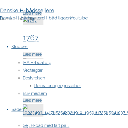
Danske H-bådssejlere
"1768"
Læs mere
Danske H-bådssejlere
H-båd ligaen
Youtube
Dansk H-båd klub
1767
Skip
to
Klubben
content
"1767"
Læs mere
IHA H-boat.org
Vedtægter
Bestyrelsen
23032620_1968946050059776
Referater og regnskaber
Bliv medlem
"23032620_1968946050059776_837126765
Læs mere
Båden
Sejl H-båd med fart på …