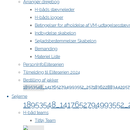
Arrangør drejebog
19023595_1417653184993513_
H-båds stævneleder
H-båds logoer
Betingelser for afholdelse af VM-udtagelsesstæv
"19023595_1417653184993513_745214802617
Læs mere
Indbydelse skabelon
Sejladsbestemmelser Skabelon
Bemanding
18953598_1417652061660292
Materiel Liste
PersonInfoEliteserien
Tilmelding til Eliteserien 2024
"18953598_1417652061660292_74483073055
Læs mere
Bestilling af jakker
Sejlerne
18953548_1417652794993552_
H-båd teams
Tilføj Team
"18953548_1417652794993552_25718362288
Læs mere