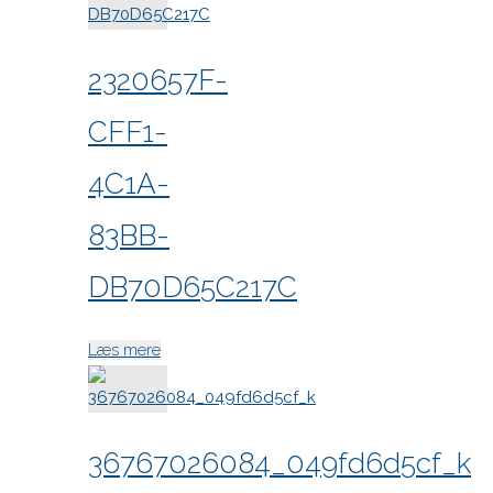
2320657F-
CFF1-
4C1A-
83BB-
DB70D65C217C
"2320657F-
Læs mere
CFF1-
4C1A-
83BB-
36767026084_049fd6d5cf_k
DB70D65C217C"