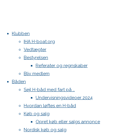
Klubben
Home
Medie
Kontakt
IHA H-boat.org
MCM
Vedtægter
Danske H-bådssejlere
Bestyrelsen
Klubben: klubben@H-båd.dk
Referater og regnskaber
Category:
Hjemmeside: web@H-båd.dk
Bliv medlem
kontakt
Båden
Personer
Find os på
Sejl H-båd med fart på …
Undervisningsvideoer 2024
Seneste på H-båd.dk
og
Hvordan løftes en H-båd
4 brugte fokke sælges
Køb og salg
Sejl, spilerstrømpe og rullefok-presenning til H-båd:
Høj Jensen fokke til salg
Opret køb eller salgs annonce
Teams
Spilerstage/Spinlock jollevest xl
Nordisk køb og salg