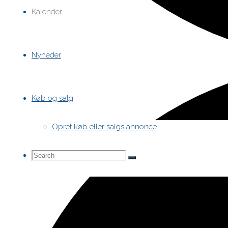
Kalender
Nyheder
Køb og salg
Opret køb eller salgs annonce
Search
Search
Search
for: