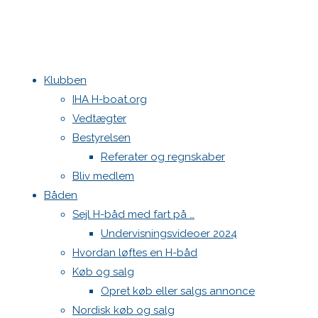
Klubben
Home
Begivenheder
IHA H-boat.org
Vedtægter
Bestyrelsen
Referater og regnskaber
Bliv medlem
Båden
Sejl H-båd med fart på …
Undervisningsvideoer 2024
Hvordan løftes en H-båd
Køb og salg
Opret køb eller salgs annonce
Nordisk køb og salg