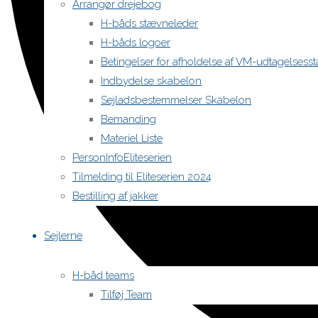
Arrangør drejebog
H-båds stævneleder
H-båds logoer
Betingelser for afholdelse af VM-udtagelses
Indbydelse skabelon
Sejladsbestemmelser Skabelon
Bemanding
Materiel Liste
PersonInfoEliteserien
Tilmelding til Eliteserien 2024
Bestilling af jakker
Sejlerne
H-båd teams
Tilføj Team