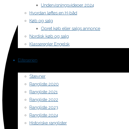
Undervisningsvideoer 2024
Hvordan løftes en H-båd
Køb og salg
Opret køb eller salgs annonce
Nordisk køb og salg
Klasseregler Engelsk
Eliteserien
Stævner
Rangliste 2020
Rangliste 2021
Rangliste 2022
Rangliste 2023
Rangliste 2024
Historiske ranglister