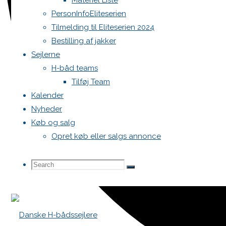
Materiel Liste
PersonInfoEliteserien
Tilmelding til Eliteserien 2024
Bestilling af jakker
Sejlerne
H-båd teams
Tilføj Team
Kalender
Nyheder
Køb og salg
Opret køb eller salgs annonce
Search
Search
Search
for: