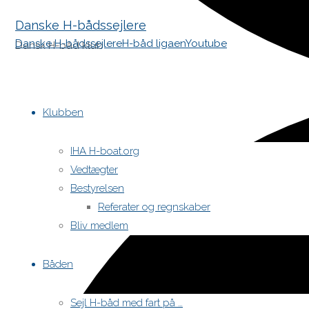
Danske H-bådssejlere
Danske H-bådssejlere
H-båd ligaen
Youtube
Dansk H-båd klub
Skip
to
Klubben
content
IHA H-boat.org
Vedtægter
Bestyrelsen
Referater og regnskaber
Bliv medlem
Båden
Sejl H-båd med fart på …