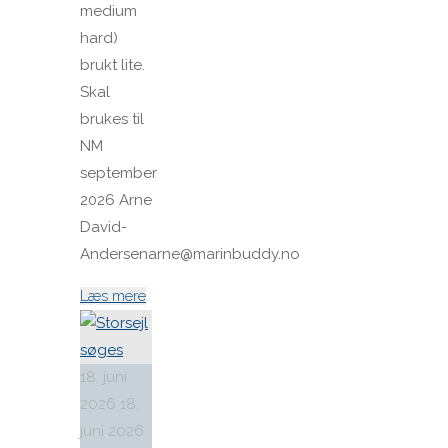
medium
hard)
brukt lite.
Skal
brukes til
NM
september
2026 Arne
David-
Andersenarne@marinbuddy.no
"Køb
Læs mere
av
Spiler
og
18. juni
fok"
2026
18.
juni 2026