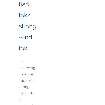
flad
fok/
strong
wind
fok
I am
searching
for a used
flad fok /
strong
wind fok
in