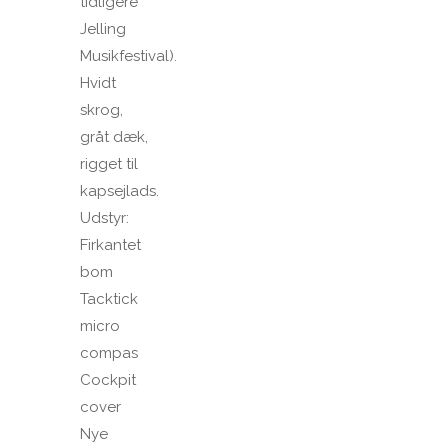
tidligere
Jelling
Musikfestival).
Hvidt
skrog,
gråt dæk,
rigget til
kapsejlads.
Udstyr:
Firkantet
bom
Tacktick
micro
compas
Cockpit
cover
Nye