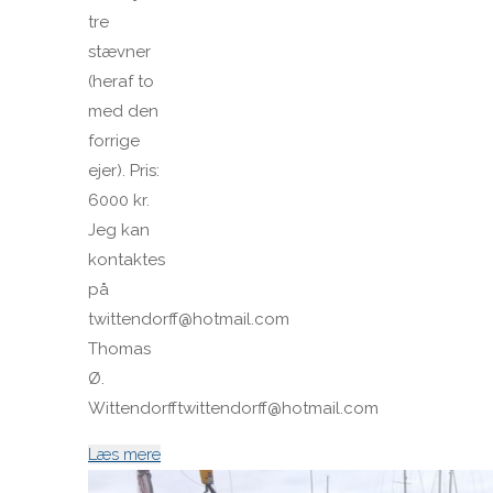
tre
stævner
(heraf to
med den
forrige
ejer). Pris:
6000 kr.
Jeg kan
kontaktes
på
twittendorff@hotmail.com
Thomas
Ø.
Wittendorfftwittendorff@hotmail.com
"North
Læs mere
MH-