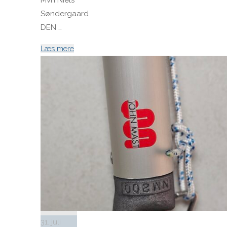
Søndergaard
DEN …
"Høj
Læs mere
Jensen
fokke
til
salg"
31. juli