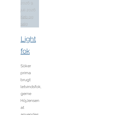
2026
9.
juli 2026
Køb og
salg
Light
fok
Söker
prima
brugt
letvindsfok,
gerne
HöjJensen
at
anvendes