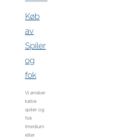
Køb
av
Spiler
og
fok
Vi ønsker
købe
spiler og
fok
(medium
eller