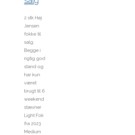
salg
2 stk Høj
Jensen
fokke til
salg.
Begge i
rigtig god
stand og
har kun
været
brugt til 6
weekend
stævner
Light Fok
fra 2023
Medium