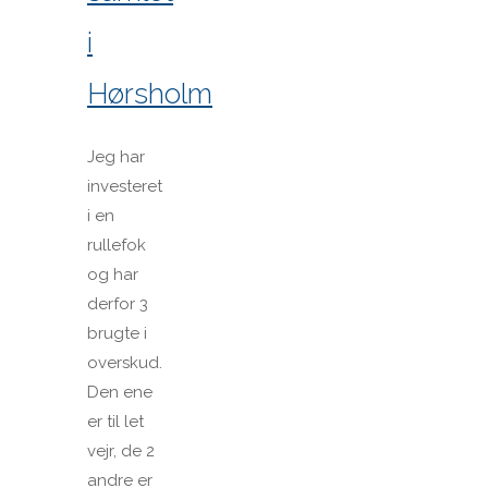
i
Hørsholm
Jeg har
investeret
i en
rullefok
og har
derfor 3
brugte i
overskud.
Den ene
er til let
vejr, de 2
andre er