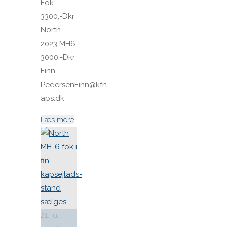
Fok
3300,-Dkr
North
2023 MH6
3000,-Dkr
Finn
PedersenFinn@kfn-
aps.dk
"Spilerstage/Spinlock
Læs mere
jollevest
xl"
21. juli