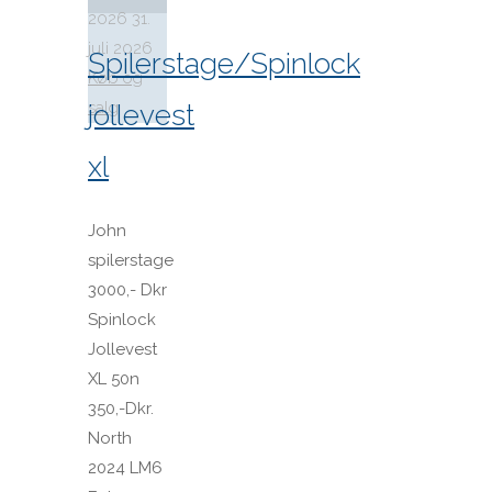
2026
31.
juli 2026
Spilerstage/Spinlock
Køb og
jollevest
salg
xl
John
spilerstage
3000,- Dkr
Spinlock
Jollevest
XL 50n
350,-Dkr.
North
2024 LM6