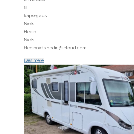
til
kapsejlads.
Niels
Hedin
Niels
Hedinniels.hedin@icloud.com
"Light
Læs mere
fok"