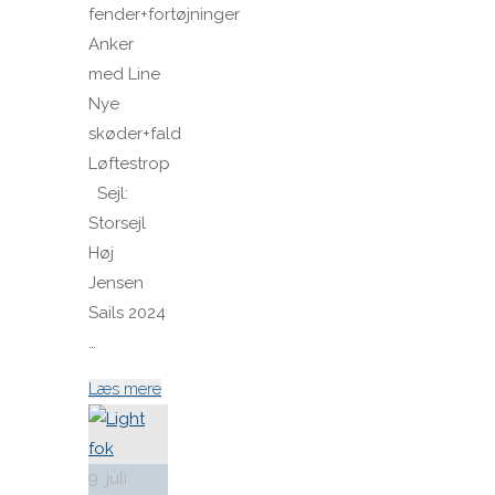
fender+fortøjninger
Anker
med Line
Nye
skøder+fald
Løftestrop
Sejl:
Storsejl
Høj
Jensen
Sails 2024
…
"Botnia
Læs mere
1987
DEN
613"
9. juli