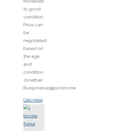
moderate
to good
condition.
Price can
be
negotiated
based on
the age
and
condition.
Jonathan
Russjonaruss@proton.me
"Søgning
Læs mere
flad
fok/
strong