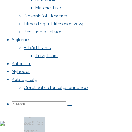
Bemanding
salgs liste.
Materiel Liste
Nordisk
PersonInfoEliteserien
køb og
Tilmelding til Eliteserien 2024
salg liste.
Bestilling af jakker
Sejlerne
H-båd teams
Tilføj Team
Kalender
Nyheder
Køb og salg
Opret køb eller salgs annonce
4. august
Search
Search
2026
4.
Search
august
2026
Køb
for:
og salg