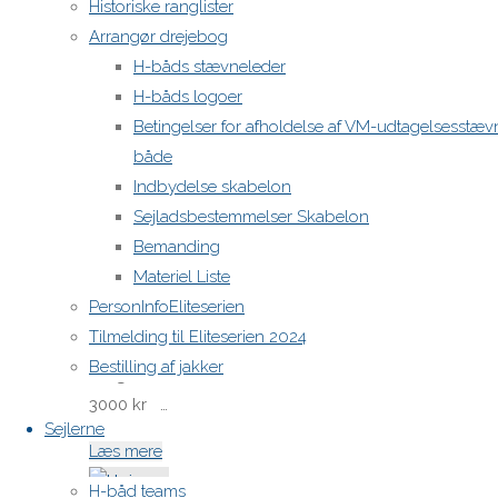
Historiske ranglister
Fok
Arrangør drejebog
mærket
H-båds stævneleder
MJ – 5,
H-båds logoer
meget lidt
Betingelser for afholdelse af VM-udtagelsesstæv
brugt.
både
2.000 kr
Indbydelse skabelon
”North
Sejladsbestemmelser Skabelon
Sails”.
Bemanding
Storsejl
Materiel Liste
mærket
PersonInfoEliteserien
HJ-9,
Tilmelding til Eliteserien 2024
meget lidt
Bestilling af jakker
brugt.
3000 kr …
Sejlerne
"Sejl,
Læs mere
spilerstrømpe
H-båd teams