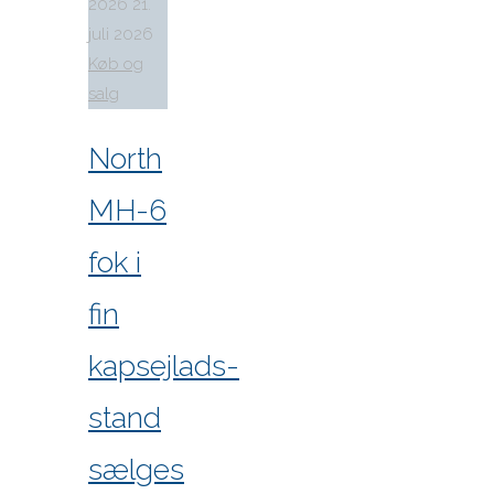
2026
21.
juli 2026
Køb og
salg
North
MH-6
fok i
fin
kapsejlads-
stand
sælges