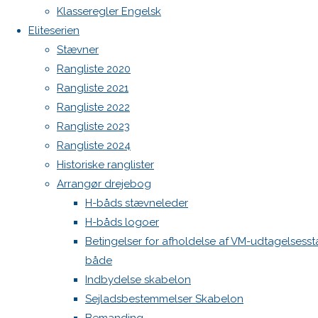
Botnia 1987 DEN 613
benytte
Klasseregler Engelsk
Admin
H-båds
Eliteserien
køb og
Log ind
Stævner
Indlægsfeed
salg
Rangliste 2020
Kommentarfeed
listen.
Rangliste 2021
WordPress.org
Man kan
Rangliste 2022
Back
Danske H-bådssejlere
H-båd
oprette
Rangliste 2023
to
ligaen
Youtube
en
Rangliste 2024
Top
©Danske H-bådssejlere
annonce
Historiske ranglister
på
Opret
Arrangør drejebog
annnonce
H-båds stævneleder
H-båds logoer
Kig også
Betingelser for afholdelse af VM-udtagelsesst
på den
både
fælles
Indbydelse skabelon
nordiske
Sejladsbestemmelser Skabelon
køb og