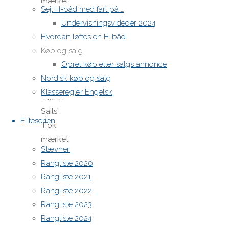
mærket
Sejl H-båd med fart på …
FL 52,
Undervisningsvideoer 2024
ældre
Hvordan løftes en H-båd
men
Køb og salg
stadig
Opret køb eller salgs annonce
sprødt.
Nordisk køb og salg
1.500 kr.
Klasseregler Engelsk
”North
Sails”.
Eliteserien
Fok
mærket
Stævner
MJ – 4,
Rangliste 2020
meget lidt
Rangliste 2021
brugt.
Rangliste 2022
2.000 kr
Rangliste 2023
”North
Rangliste 2024
Sails”.