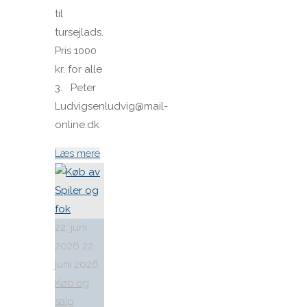
til
tursejlads.
Pris 1000
kr. for alle
3. Peter
Ludvigsenludvig@mail-
online.dk
"3
Læs mere
brugte
fokke
sælges
samlet
22. juni
i
2026
22.
Hørsholm"
juni 2026
Køb og
salg