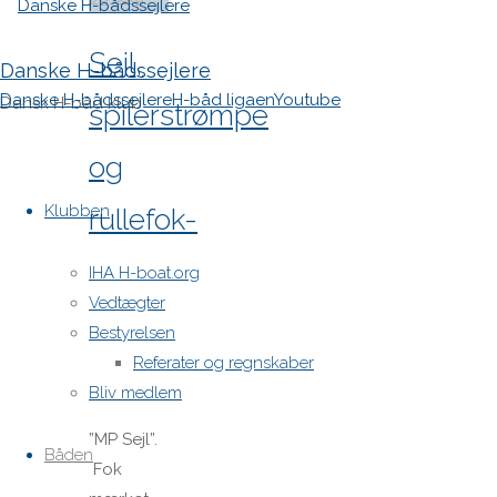
Sejl,
Danske H-bådssejlere
Danske H-bådssejlere
H-båd ligaen
Youtube
Dansk H-båd klub
spilerstrømpe
og
Skip
to
Klubben
rullefok-
content
presenning
IHA H-boat.org
Vedtægter
til H-
Bestyrelsen
Referater og regnskaber
båd:
Bliv medlem
”MP Sejl”.
Båden
Fok