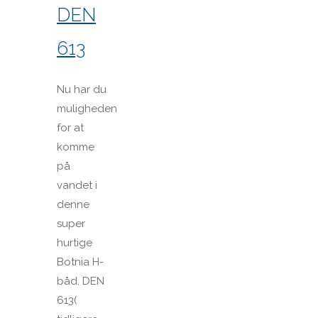
DEN
613
Nu har du
muligheden
for at
komme
på
vandet i
denne
super
hurtige
Botnia H-
båd. DEN
613(