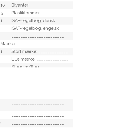
10
Blyanter
5
Plastiklommer
1
ISAF-regelbog, dansk
ISAF-regelbog, engelsk
_______________________
Mærker:
1
Stort mærke: _____________
Lille mærke: ______________
Stage m/flag
1
Mærkeankre______________
1
Mærkesynk______________
1
Ankerliner_______________
_______________________
_______________________
e
_______________________