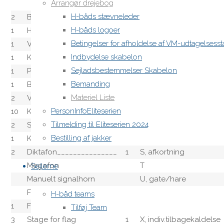
Arrangør drejebog
H-båds stævneleder
2
Bærbar VHF
1
I, startregel 30.1
H-båds logoer
1
Håndholdt GPS
J
Betingelser for afholdelse af VM-udtagelses
1
Vindmåler (hastighed)
K
Indbydelse skabelon
1
Kurstavle
1
L, meddelelse
Sejladsbestemmelser Skabelon
1
Plade/tavle til opslag
1
M, mærkeerstatning
Bemanding
1
Baneskive
1
N, opgivelse
Materiel Liste
2
Vindtråd
O
PersonInfoEliteserien
10
Karton
1
P, klarsignal
Tilmelding til Eliteserien 2024
2
Speedmarker
Q
Bestilling af jakker
1
Kikkert
R
2
Diktafon_______________
1
S, afkortning
Megafon
T
Sejlerne
Manuelt signalhorn
U, gate/hare
Fløjte
1
V, ren startlinie flag
H-båd teams
1
Flagspil (5 liner)
W
Tilføj Team
3
Stage for flag
1
X, indiv.tilbagekaldelse