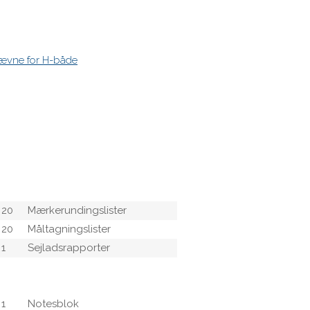
H)
1
Klubstander
Jury-flag
stævne for H-både
_______________________
_______________________
Papirer:
1
Deltagerliste
1
Program
1
Sejladsbestemmelser
Statutter
Klasseregler
20
Mærkerundingslister
20
Måltagningslister
1
Sejladsrapporter
1
Protestskemaer
2
Skriveunderlag
1
Notesblok