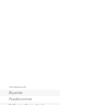
_______________________
_______________________
Papirer:
Deltagerliste
Program
Sejladsbestemmelser
Statutter
Klasseregler
Mærkerundingslister
Måltagningslister
Sejladsrapporter
Protestskemaer
Skriveunderlag
Notesblok
Blyanter
Plastiklommer