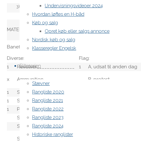
Undervisningsvideoer 2024
3)
Tillæg P sæt består af: 2 gule flag på pind og 1 JURY
Hvordan løftes en H-båd
Køb og salg
MATERIELLISTE
Opret køb eller salgs annonce
Nordisk køb og salg
Banefunktion:
Startliniebåd
Klasseregler Engelsk
Diverse:
Flag:
Eliteserien
1
Revolver_______________
1
A, udsat til anden dag
x
Ammunition____________
B, protest
Stævner
Rangliste 2020
1
Starthorn
1
C, baneændring
Rangliste 2021
1
Stopur
D
Rangliste 2022
1
Pejlekompas
E
Rangliste 2023
Styrekompas
F
Rangliste 2024
Søkort
G
Historiske ranglister
Stationær VHF
1
H, hjem