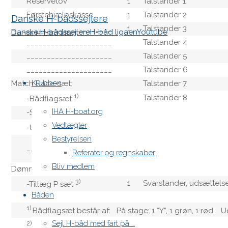
Reservetov
1
Talstander 1
Førstehjælpskasse
1
Talstander 2
Danske H-bådssejlere
_____________________
1
Talstander 3
Danske H-bådssejlere
H-båd ligaen
Youtube
Dansk H-båd klub
_____________________
Talstander 4
_____________________
Talstander 5
Skip
_____________________
Talstander 6
to
Klubben
Match Race-sæt:
Talstander 7
content
1)
Talstander 8
-Bådflagsæt
IHA H-boat.org
-Strafmarkering
Talstander 9
Vedtægter
2)
Talstander 0
-Umpireflagsæt
Bestyrelsen
1. lighed.,
_____________________
Referater og regnskaber
gen.tilbagekaldelse
Bliv medlem
Dømning på vandet-sæt:
3. lighed., ændring i S.I.
3)
1
Svarstander, udsættels
-Tillæg P sæt
Båden
1)
Bådflagsæt består af: På stage: 1 “Y”, 1 grøn, 1 rød. Ud
Sejl H-båd med fart på …
2)
Umpireflagsæt består af: På stage: 1 blå, 1 gul, 1 rød, 