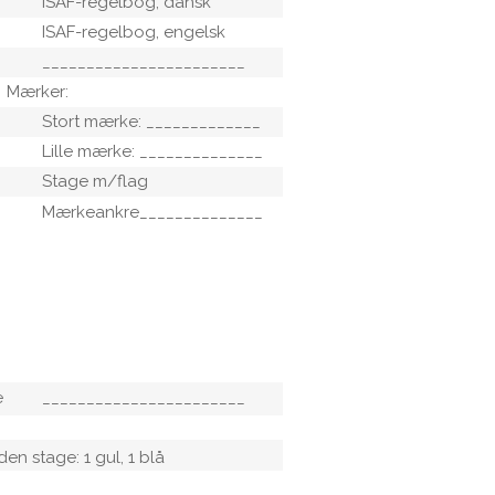
ISAF-regelbog, dansk
ISAF-regelbog, engelsk
_______________________
Mærker:
Stort mærke: _____________
Lille mærke: ______________
Stage m/flag
Mærkeankre______________
Mærkesynk______________
Ankerliner_______________
_______________________
_______________________
e
_______________________
en stage: 1 gul, 1 blå
1 sort, 1 grøn/hvid