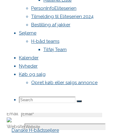
Materiel Liste
PersonInfoEliteserien
Skriv et svar
Tilmelding til Eliteserien 2024
Bestilling af jakker
Sejlerne
H-båd teams
Din e-mailadresse vil ikke blive publiceret.
Krævede felter e
Tilføj Team
Kalender
Nyheder
Køb og salg
Opret køb eller salgs annonce
Comment
Search
Search
Name
*
Search
Email
*
for:
Website