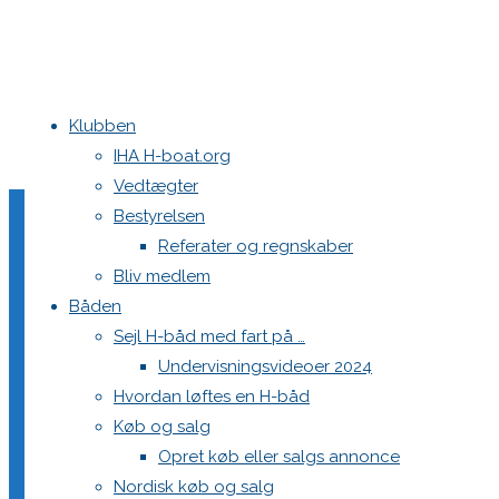
Klubben
Home
Teams
DEN 542 Hyggen
1767
IHA H-boat.org
Vedtægter
1767
Bestyrelsen
Referater og regnskaber
Bliv medlem
Båden
Full
2048 × 1536
pixels
DEN 542 Hyggen
Sejl H-båd med fart på …
size
Undervisningsvideoer 2024
Hvordan løftes en H-båd
Køb og salg
Opret køb eller salgs annonce
Nordisk køb og salg