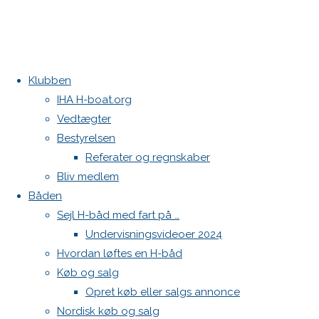
Klubben
Home
Velkommen til Eliteserien i H-bådsklassen.
Arrangør drejebog
IHA H-boat.org
Vedtægter
Bestyrelsen
Arrangør drejebog
Referater og regnskaber
Bliv medlem
Båden
Sejl H-båd med fart på …
Drejebog for afholdelse af DHBS VM-
Undervisningsvideoer 2024
udtagelsesstævner for H-både.
Hvordan løftes en H-båd
Drejebogen er en guide til hvilke punkter man skal være
Køb og salg
specielt opmærksomme på i forbindelse med afholdelse af
Opret køb eller salgs annonce
et VM-udtagelsesstævne for H-både.
Nordisk køb og salg