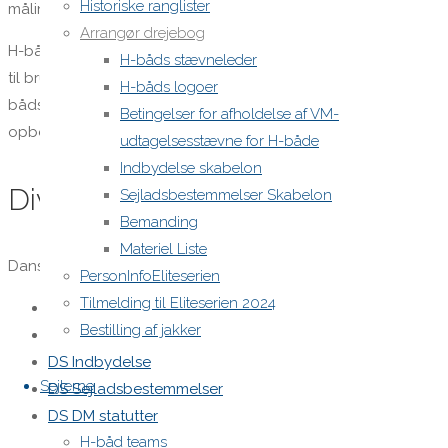
Historiske ranglister
måling.
Arrangør drejebog
H-bådsflag samt personvægt medbringes af måler. Bådvægt
H-båds stævneleder
til brug ved DM skal rekvireres gennem Dansk Sejlunion. H-
H-båds logoer
bådsklubben medbringer til hvert stævne hjertestarter til
Betingelser for afholdelse af VM-
opbevaring på dommerbåden under sejladserne.
udtagelsesstævne for H-både
Indbydelse skabelon
Diverse dokumenter:
Sejladsbestemmelser Skabelon
Bemanding
Materiel Liste
Dansk Sejlunion
PersonInfoEliteserien
Tilmelding til Eliteserien 2024
Dansk Sejlunion side for arrangører
Bestilling af jakker
DS kapsejlads kalender
DS Indbydelse
Sejlerne
DS Sejladsbestemmelser
DS DM statutter
H-båd teams