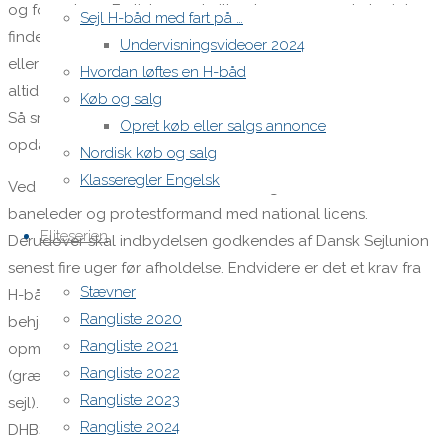
og formularer. En liste over hvilke skemaer som skal printes
Sejl H-båd med fart på …
findes herunder. Skemaer findes på sejlunionens hjemmeside
Undervisningsvideoer 2024
eller kan hentes som samlet zip-fil via baneleder.dk Hent
Hvordan løftes en H-båd
altid “friske” skemaer, da disse løbende bliver opdateret.
Køb og salg
Så snart resultaterne er klar, er det en god service at
Opret køb eller salgs annonce
opdatere Manage2sail og senest efter endt protesthøring.
Nordisk køb og salg
Klasseregler Engelsk
Ved afholdelse af DM, skal den arrangerende klub finde en
baneleder og protestformand med national licens.
Eliteserien
Derudover skal indbydelsen godkendes af Dansk Sejlunion
senest fire uger før afholdelse. Endvidere er det et krav fra
Stævner
H-bådsklubben, at der findes mindst en official til at være
Rangliste 2020
behjælpelig med indmåling. Der skal findes et egnet sted til
Rangliste 2021
opmåling med plads til at sejl kan udrulles i fuld længde
Rangliste 2022
(græsplæner samt grusarealer er ikke egnet til opmåling af
Rangliste 2023
sejl). Klubben skal senest en måned før stævnestart kontakte
Rangliste 2024
DHBS måler, for at aftale praktiske detaljer vedrørende