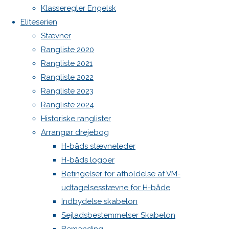
Klasseregler Engelsk
Så snart man er bekendt med at skulle afholde stævnet er
Eliteserien
det vigtigt, at der findes frem til en
stævneleder
,
Stævner
en
baneleder
og
protestkommité
. (Husk: mange
Rangliste 2020
kapsejladsledere planlægger den kommende sæsons
Rangliste 2021
kalender i januar/februar måned, så vær i god tid!) Som et
Rangliste 2022
godt udgangspunkt er baneledere med national licens at
Rangliste 2023
foretrække. Protestkommitéen skal bestå af mindst tre
Rangliste 2024
medlemmer, hvor de alle som minimum, skal have
Historiske ranglister
gennemført Dansk Sejlunions regelkursus. Ligesom med
Arrangør drejebog
banelederen, er det en fordel at vælge en
H-båds stævneleder
protestkommitéformand med national licens. Dansk
H-båds logoer
Sejlunion har en database med alle aktive kapsejladsledere.
Betingelser for afholdelse af VM-
Har din klub ikke adgang, så kontakt Mikael Jeremiassen
udtagelsesstævne for H-både
(DS),
mikael@sejlsport.dk
.
Indbydelse skabelon
Senest tre måneder før stævnets første sejladsdag, skal der
Sejladsbestemmelser Skabelon
være offentliggjort en indbydelse til stævnet. Skabelon for