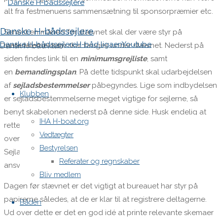
alt fra festmenuens sammensætning til sponsorpræmier etc.
Danske H-bådssejlere
Senest en måned før stævnet skal der være styr på
Danske H-bådssejlere
H-båd ligaen
Youtube
materialerne, som skal bruges under stævnet. Nederst på
Dansk H-båd klub
siden findes link til en
minimumsgrejliste
, samt
en
bemandingsplan
. På dette tidspunkt skal udarbejdelsen
Skip
af
sejladsbestemmelser
påbegyndes. Lige som indbydelsen
to
Klubben
er sejladsbestemmelserne meget vigtige for sejlerne, så
content
benyt skabelonen nederst på denne side. Husk endelig at
IHA H-boat.org
rette grejlisten/sejladsbestemmelserne til, så grejet stemmer
Vedtægter
overens med sejladsbestemmelserne.
Bestyrelsen
Sejladsbestemmelserne skal skrives i samarbejde med den
Referater og regnskaber
ansvarlige baneleder.
Bliv medlem
Dagen før stævnet er det vigtigt at bureauet har styr på
papirerne således, at de er klar til at registrere deltagerne.
Båden
Ud over dette er det en god idé at printe relevante skemaer