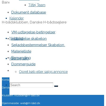
Baneleder.dk
Tilføj Team
Dokument database
Kalender
H-bådsklubben, Danske H-bådssejlere
VM-udtagelse-betingelser
Nyheder
Indbydelse skabelon
Sejladsbestemmelser Skabelon
Materielliste
Bemanding
Køb og salg
Dommerguide
VHF notat
Opret køb eller salgs annonce
Kontakt
Search
Search
Danske H-bådssejlere
Search
Klubben: klubben@H-båd.dk
Hjemmeside: web@H-båd.dk
for: