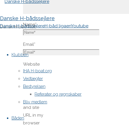
Danske H-bådssejlere
Name
*
Danske H-bådssejlere
H-båd ligaen
Youtube
Dansk H-båd klub
Email
*
Skip
to
Klubben
content
Website
IHA H-boat.org
Vedtægter
Save
Bestyrelsen
my name,
Referater og regnskaber
email,
Bliv medlem
and site
URL in my
Båden
browser