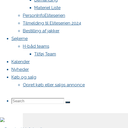
Bemanding
svar
Materiel Liste
PersonInfoEliteserien
Tilmelding til Eliteserien 2024
Din e-
Bestilling af jakker
mailadresse
Sejlerne
vil ikke
H-båd teams
blive
Tilføj Team
publiceret.
Kalender
Krævede
Nyheder
felter er
Køb og salg
markeret
Opret køb eller salgs annonce
med
*
Search
Search
Comment
Search
for: