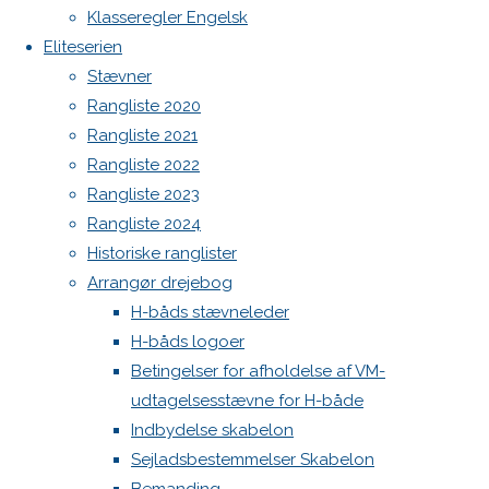
North MH-6 fok i fin kapsejlads-stand sælges
Klasseregler Engelsk
Admin
Eliteserien
Log ind
Stævner
Indlægsfeed
Rangliste 2020
Kommentarfeed
Rangliste 2021
WordPress.org
Rangliste 2022
Previous
Back
Danske H-bådssejlere
H-båd
Rangliste 2023
image
to
ligaen
Youtube
Rangliste 2024
Next
Top
©Danske H-bådssejlere
Historiske ranglister
image
Arrangør drejebog
H-båds stævneleder
H-båds logoer
Skriv
Betingelser for afholdelse af VM-
udtagelsesstævne for H-både
et
Indbydelse skabelon
Sejladsbestemmelser Skabelon