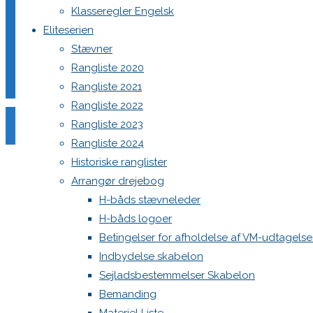
Klasseregler Engelsk
Startede med at sejl (ca alder)
Eliteserien
Startede i H-Båd (ca alder)
Stævner
Evt sejlet i andre klasser/joller
Rangliste 2020
Resultater H-Båd/ander
Rangliste 2021
Submit
Rangliste 2022
Back
Danske H-bådssejlere
H-båd ligaen
Youtube
Rangliste 2023
to
©Danske H-bådssejlere
Rangliste 2024
Top
Historiske ranglister
Arrangør drejebog
H-båds stævneleder
H-båds logoer
Betingelser for afholdelse af VM-udtagels
Indbydelse skabelon
Sejladsbestemmelser Skabelon
Bemanding