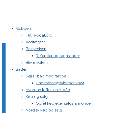
Klubben
Home
PersonInfoEliteserien
IHA H-boat.org
Vedtægter
PersonInfoEliteserien
Bestyrelsen
Referater og regnskaber
Bliv medlem
Båden
Sejlnummer
Sejl H-båd med fart på …
Navn
Undervisningsvideoer 2024
Hjemklub
Hvordan løftes en H-båd
Højde
Køb og salg
Vægt
Opret køb eller salgs annonce
Fødselsdato
Nordisk køb og salg
Besætningens normale vægt