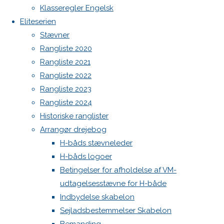
Botnia 1987 DEN 613
Klasseregler Engelsk
Previous
Admin
Eliteserien
image
Log ind
Stævner
Next
Indlægsfeed
Rangliste 2020
image
Kommentarfeed
Rangliste 2021
WordPress.org
Rangliste 2022
Back
Danske H-bådssejlere
H-båd
Skriv
Rangliste 2023
to
ligaen
Youtube
Rangliste 2024
Top
©Danske H-bådssejlere
Historiske ranglister
et
Arrangør drejebog
H-båds stævneleder
svar
H-båds logoer
Betingelser for afholdelse af VM-
udtagelsesstævne for H-både
Indbydelse skabelon
Din e-
Sejladsbestemmelser Skabelon
mailadresse