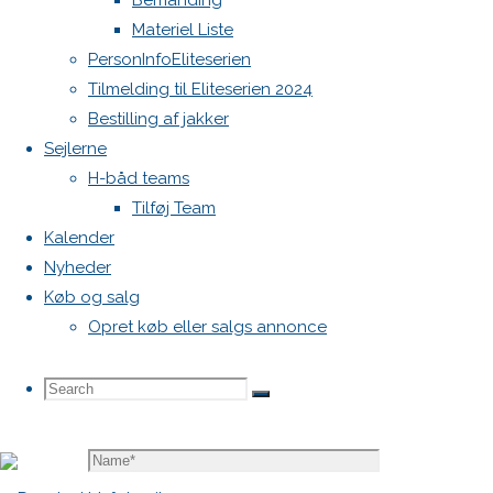
Bemanding
vil ikke
Materiel Liste
blive
PersonInfoEliteserien
publiceret.
Tilmelding til Eliteserien 2024
Krævede
Bestilling af jakker
felter er
Sejlerne
markeret
H-båd teams
med
*
Tilføj Team
Comment
Kalender
Nyheder
Køb og salg
Opret køb eller salgs annonce
Search
Search
Search
Name
*
for: