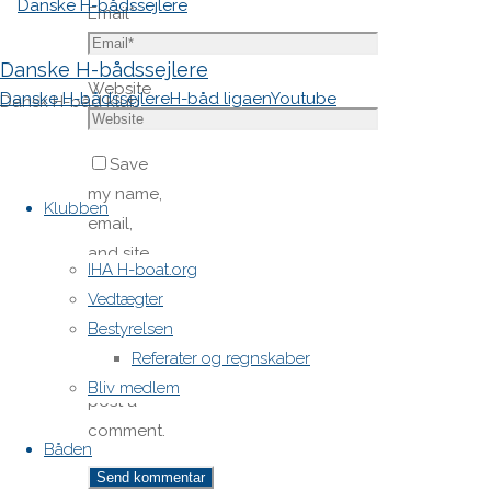
Email
*
Danske H-bådssejlere
Website
Danske H-bådssejlere
H-båd ligaen
Youtube
Dansk H-båd klub
Save
Skip
my name,
to
Klubben
email,
content
and site
IHA H-boat.org
URL in my
Vedtægter
browser
Bestyrelsen
for next
Referater og regnskaber
time I
Bliv medlem
post a
comment.
Båden