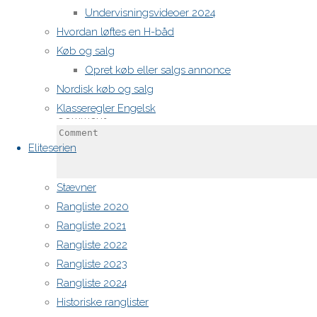
publiceret.
Undervisningsvideoer 2024
Krævede
Hvordan løftes en H-båd
felter er
Køb og salg
markeret
Opret køb eller salgs annonce
med
*
Nordisk køb og salg
Klasseregler Engelsk
Comment
Eliteserien
Stævner
Rangliste 2020
Rangliste 2021
Name
*
Rangliste 2022
Rangliste 2023
Rangliste 2024
Email
*
Historiske ranglister