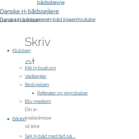
bådsstævne
Danske H-bådssejlere
Danske H-bådssejlere
H-båd ligaen
Youtube
Dansk H-båd klub
Skriv
Skip
to
Klubben
content
et
IHA H-boat.org
Vedtægter
svar
Bestyrelsen
Referater og regnskaber
Bliv medlem
Din e-
mailadresse
Båden
vil ikke
blive
Sejl H-båd med fart på …