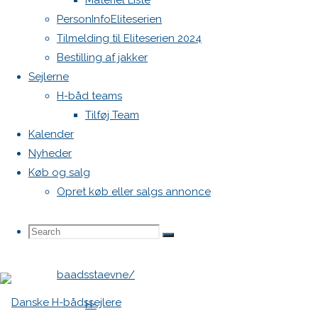
første
Materiel Liste
PersonInfoEliteserien
Tilmelding til Eliteserien 2024
H-
Bestilling af jakker
Sejlerne
båds
H-båd teams
Tilføj Team
ligastævne
Kalender
Nyheder
Køb og salg
Opret køb eller salgs annonce
læs om
Search
Search
stævnet
Search
på
http://struersejlklub.dk/h-
baadsstaevne/
for:
H-