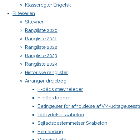
H-
Høj Jensen fokke til salg
Klasseregler Engelsk
Spilerstage/Spinlock jollevest xl
Eliteserien
North MH-6 fok i fin kapsejlads-stand sælges
Stævner
båds
Admin
Rangliste 2020
Log ind
Rangliste 2021
Indlægsfeed
ligastævne
Rangliste 2022
Kommentarfeed
Rangliste 2023
WordPress.org
Rangliste 2024
Back
Danske H-bådssejlere
H-båd
Historiske ranglister
10. april
to
ligaen
Youtube
Arrangør drejebog
2018
10.
Top
©Danske H-bådssejlere
H-båds stævneleder
april 2018
H-båds logoer
Nyheder
Betingelser for afholdelse af VM-udtagelsess
Indbydelse skabelon
Årets
Sejladsbestemmelser Skabelon
Bemanding