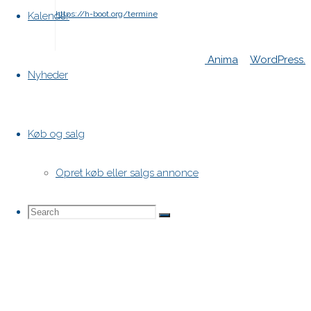
https://h-boot.org/termine
Kalender
Powered by
Anima
&
WordPress.
Nyheder
Køb og salg
Opret køb eller salgs annonce
Search
Search
Search
for: