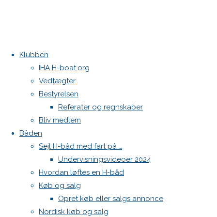
Klubben
Home
Nyheder
DEN 542 Hyggen
IHA H-boat.org
Årets
Festugecup 2018
Vedtægter
første H-
Kontakt
Bestyrelsen
båds
Referater og regnskaber
Danske H-bådssejlere
ligastævne
Bliv medlem
Klubben: klubben@H-båd.dk
Båden
Hjemmeside: web@H-båd.dk
Sejl H-båd med fart på …
kontakt
Årets
Undervisningsvideoer 2024
Find os på
Hvordan løftes en H-båd
Køb og salg
Seneste på H-båd.dk
første
Opret køb eller salgs annonce
4 brugte fokke sælges
Nordisk køb og salg
Sejl, spilerstrømpe og rullefok-presenning til H-båd: