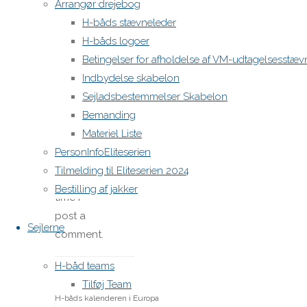
Arrangør drejebog
Website
H-båds stævneleder
H-båds logoer
Betingelser for afholdelse af VM-udtagelsesstæv
Save
Indbydelse skabelon
my name,
Sejladsbestemmelser Skabelon
email,
Bemanding
and site
Materiel Liste
URL in my
PersonInfoEliteserien
browser
Tilmelding til Eliteserien 2024
for next
Bestilling af jakker
time I
post a
Sejlerne
comment.
H-båd teams
Tilføj Team
H-båds kalenderen i Europa