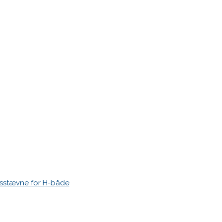
di Nordkvist Christensen, Thor Piet Christensen
esstævne for H-både