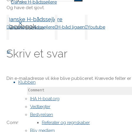
Og have det sjovt.
Danske H-bådssejlere
for:
Facebook
Danske H-bådssejlere
H-båd ligaen
Youtube
Dansk H-båd klub
Skriv et svar
Skip
Din e-mailadresse vil ikke blive publiceret.
Krævede felter e
to
Klubben
content
IHA H-boat.org
Vedtægter
Bestyrelsen
Referater og regnskaber
Comment
Bliv medlem