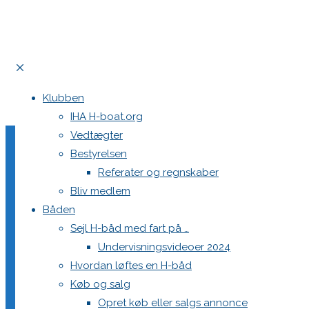
Home
Teams
DEN 542 Hyggen
Klubben
Årets første H-båds ligastævne
IHA H-boat.org
Vedtægter
Bestyrelsen
DEN 542 Hyggen
Referater og regnskaber
Bliv medlem
Båden
Sejl H-båd med fart på …
16. februar 2018
9. juni 2022
Teams
Undervisningsvideoer 2024
Hvordan løftes en H-båd
Køb og salg
Opret køb eller salgs annonce
Sejlklub