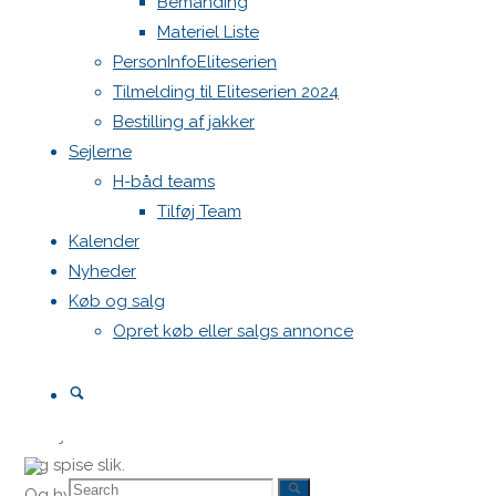
Bemanding
Materiel Liste
PersonInfoEliteserien
Tilmelding til Eliteserien 2024
Bestilling af jakker
Sejlerne
H-båd teams
Tilføj Team
Kalender
Nyheder
Køb og salg
Opret køb eller salgs annonce
Præsentation
Search
Vi sejler for at vinde!
Og spise slik.
Search
Search
Og hygge os.