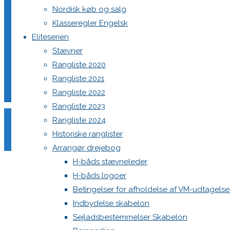
Nordisk køb og salg
Klasseregler Engelsk
Ulvsund Sejlklub
Eliteserien
Stævner
Besætning
Rangliste 2020
Rangliste 2021
Rangliste 2022
Nanna Nordkvist Christensen, Asta Nordkvist Christensen, Hei
Rangliste 2023
Rangliste 2024
Historiske ranglister
Arrangør drejebog
H-båds stævneleder
H-båds logoer
Betingelser for afholdelse af VM-udtagels
Indbydelse skabelon
Sejladsbestemmelser Skabelon