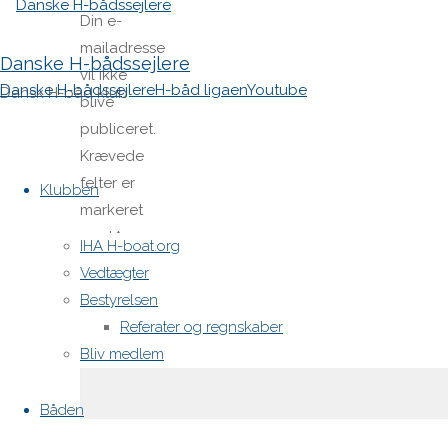
Din e-
mailadresse
Danske H-bådssejlere
vil ikke
Danske H-bådssejlere
H-båd ligaen
Youtube
Dansk H-båd klub
blive
publiceret.
Krævede
Skip
felter er
to
Klubben
markeret
content
med
*
IHA H-boat.org
Vedtægter
Comment
Bestyrelsen
Referater og regnskaber
Bliv medlem
Båden