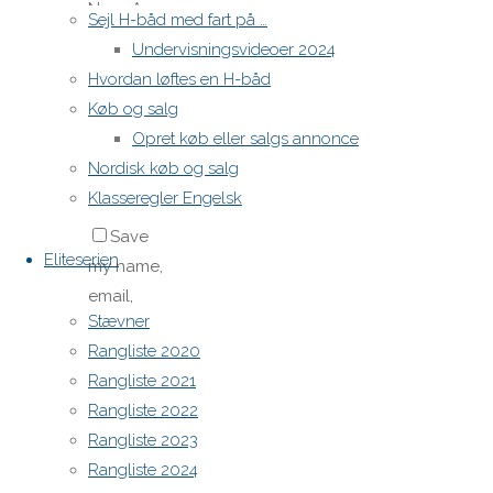
Name
*
Sejl H-båd med fart på …
Undervisningsvideoer 2024
Hvordan løftes en H-båd
Email
*
Køb og salg
Opret køb eller salgs annonce
Website
Nordisk køb og salg
Klasseregler Engelsk
Save
Eliteserien
my name,
email,
Stævner
and site
Rangliste 2020
URL in my
Rangliste 2021
browser
Rangliste 2022
for next
Rangliste 2023
time I
Rangliste 2024
post a