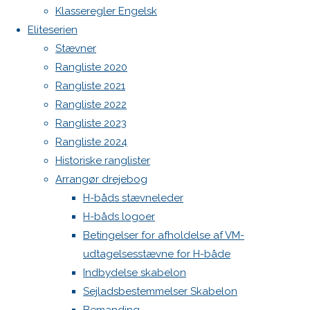
Spilerstage/Spinlock jollevest xl
Klasseregler Engelsk
2018
25.
North MH-6 fok i fin kapsejlads-stand sælges
Eliteserien
april 2018
Botnia 1987 DEN 613
Stævner
Nyheder
Admin
Rangliste 2020
Log ind
Rangliste 2021
Aarhus
Indlægsfeed
Rangliste 2022
Kommentarfeed
festugecup
Rangliste 2023
WordPress.org
2018
Rangliste 2024
Back
Danske H-bådssejlere
H-båd
Historiske ranglister
to
ligaen
Youtube
Arrangør drejebog
Top
©Danske H-bådssejlere
H-båds stævneleder
H-båds logoer
Betingelser for afholdelse af VM-
udtagelsesstævne for H-både
Indbydelse skabelon
Sejladsbestemmelser Skabelon