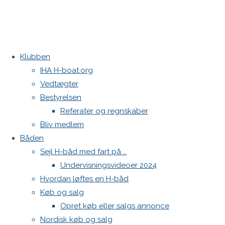
Klubben
Home
Nyheder
Årets første H-båds ligastævne
IHA H-boat.org
Festugecup
DEN 570 vandt i Struer
Vedtægter
2018
Kontakt
Bestyrelsen
Referater og regnskaber
Danske H-bådssejlere
Bliv medlem
Klubben: klubben@H-båd.dk
Båden
Festugecup
Hjemmeside: web@H-båd.dk
Sejl H-båd med fart på …
kontakt
Undervisningsvideoer 2024
2018
Find os på
Hvordan løftes en H-båd
Køb og salg
Seneste på H-båd.dk
Opret køb eller salgs annonce
Sejl, spilerstrømpe og rullefok-presenning til H-båd:
Nordisk køb og salg
Høj Jensen fokke til salg
25. april