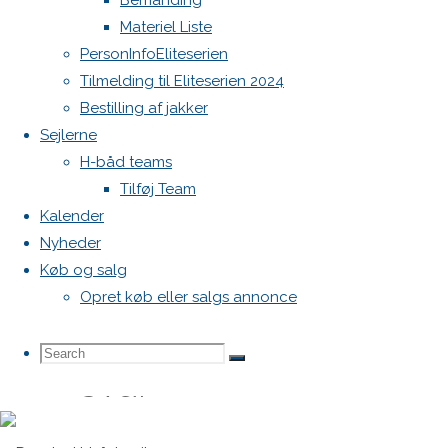
Bemanding
Materiel Liste
Fælles
PersonInfoEliteserien
Indbydelse
Tilmelding til Eliteserien 2024
Festugecup_2018
Bestilling af jakker
FINAL
Sejlerne
H-båd teams
Tilføj Team
Kalender
Skriv
Nyheder
Køb og salg
Opret køb eller salgs annonce
et
Search
Search
Search
svar
for: