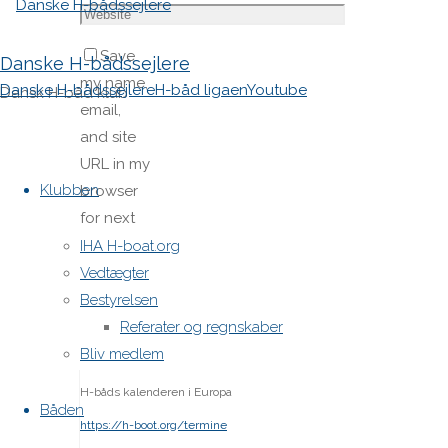
Save
Danske H-bådssejlere
my name,
Danske H-bådssejlere
H-båd ligaen
Youtube
Dansk H-båd klub
email,
and site
Skip
URL in my
to
Klubben
browser
content
for next
time I
IHA H-boat.org
post a
Vedtægter
comment.
Bestyrelsen
Referater og regnskaber
Bliv medlem
H-båds kalenderen i Europa
Båden
https://h-boot.org/termine