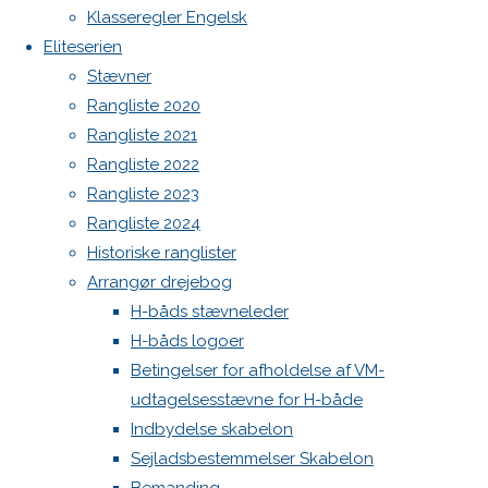
Botnia 1987 DEN 613
Klasseregler Engelsk
Admin
Eliteserien
Log ind
Stævner
Skriv
Indlægsfeed
Rangliste 2020
Kommentarfeed
Rangliste 2021
WordPress.org
et
Rangliste 2022
Back
Danske H-bådssejlere
H-båd
Rangliste 2023
to
ligaen
Youtube
Rangliste 2024
svar
Top
©Danske H-bådssejlere
Historiske ranglister
Arrangør drejebog
H-båds stævneleder
Din e-
H-båds logoer
mailadresse
Betingelser for afholdelse af VM-
vil ikke
udtagelsesstævne for H-både
blive
Indbydelse skabelon
publiceret.
Sejladsbestemmelser Skabelon
Krævede