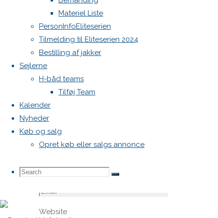
Bemanding
felter er
Materiel Liste
markeret
PersonInfoEliteserien
med
*
Tilmelding til Eliteserien 2024
Bestilling af jakker
Comment
Sejlerne
H-båd teams
Tilføj Team
Kalender
Nyheder
Køb og salg
Opret køb eller salgs annonce
Name
*
Search
Search
Search
Email
*
Website
for: