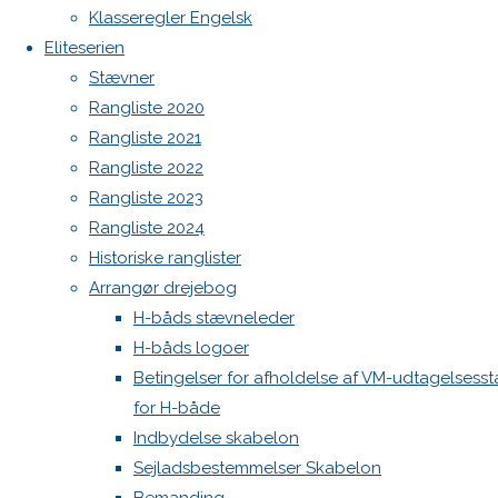
H-
Høj Jensen fokke til salg
Klasseregler Engelsk
Spilerstage/Spinlock jollevest xl
Eliteserien
North MH-6 fok i fin kapsejlads-stand sælges
både
Stævner
Admin
Rangliste 2020
Log ind
Rangliste 2021
i
Indlægsfeed
Rangliste 2022
Kommentarfeed
Rangliste 2023
WordPress.org
Lydens
Rangliste 2024
Back
Danske H-bådssejlere
H-båd
Historiske ranglister
to
ligaen
Youtube
Arrangør drejebog
By i
Top
©Danske H-bådssejlere
H-båds stævneleder
H-båds logoer
2021
Betingelser for afholdelse af VM-udtagelsess
for H-både
Indbydelse skabelon
Sejladsbestemmelser Skabelon
12.