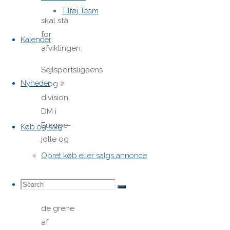
sammen
Tilføj Team
skal stå
for
Kalender
afviklingen.
Sejlsportsligaens
Nyheder
1. og 2.
division,
DM i
Europe-
Køb og salg
jolle og
distancesejladsen
Opret køb eller salgs annonce
100 Mil i
Fjorden er
Search
Search
Search
nogle af
de grene
af
for: