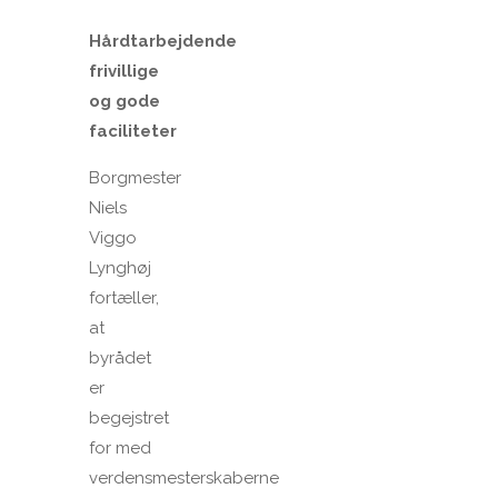
Hårdtarbejdende
frivillige
og gode
faciliteter
Borgmester
Niels
Viggo
Lynghøj
fortæller,
at
byrådet
er
begejstret
for med
verdensmesterskaberne