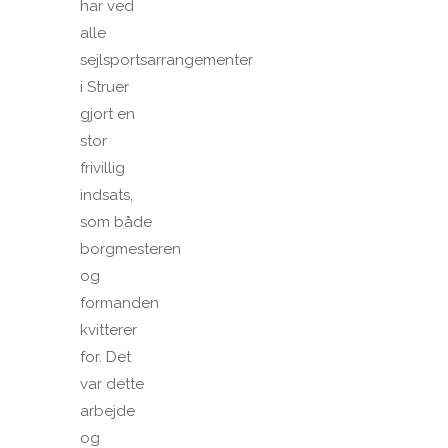
har ved
alle
sejlsportsarrangementer
i Struer
gjort en
stor
frivillig
indsats,
som både
borgmesteren
og
formanden
kvitterer
for. Det
var dette
arbejde
og