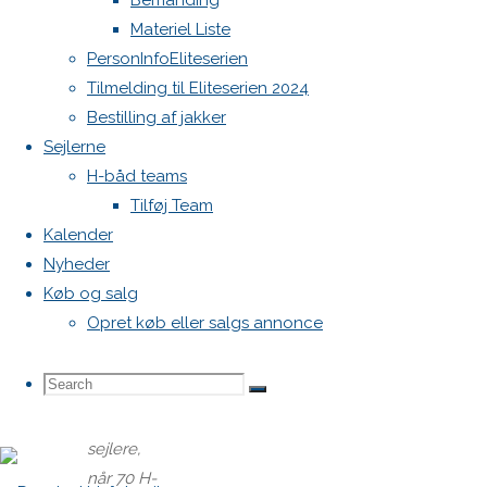
Bemanding
december
Materiel Liste
2018
1.
PersonInfoEliteserien
april 2020
Tilmelding til Eliteserien 2024
Nyheder
/
Bestilling af jakker
Stævner
Sejlerne
H-båd teams
Tilføj Team
Struer kan
Kalender
se frem til
Nyheder
at være
Køb og salg
værtsby
Opret køb eller salgs annonce
for nogle
af
Search
Search
verdens
Search
bedste
sejlere,
for:
når 70 H-