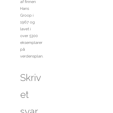
af finnen
Hans
Groop i
1967 og
lavet i
over 5300
eksemplarer
på
verdensplan.
Skriv
et
svar