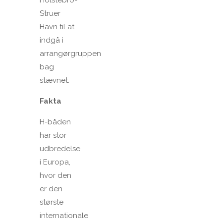
Holstebro-
Struer
Havn til at
indgå i
arrangørgruppen
bag
stævnet.
Fakta
H-båden
har stor
udbredelse
i Europa,
hvor den
er den
største
internationale