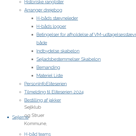
har
Historiske ranglister
værtskabet
Arrangør drejebog
for VM i
H-båds stævneleder
2021 og
H-båds logoer
stævnet
Betingelser for afholdelse af VM-udtagelsesstæv
er nu af
både
foreningen
Indbydelse skabelon
Danske
Sejladsbestemmelser Skabelon
H-båds
Bemanding
Sejlere
Materiel Liste
blevet
PersonInfoEliteserien
tildelt til
Tilmelding til Eliteserien 2024
Struer
Bestilling af jakker
Sejlklub
og Struer
Sejlerne
Kommune,
som
H-båd teams