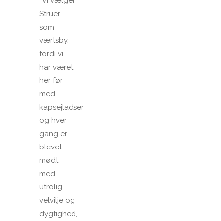
”Vi vælger
Struer
som
værtsby,
fordi vi
har været
her før
med
kapsejladser
og hver
gang er
blevet
mødt
med
utrolig
velvilje og
dygtighed,