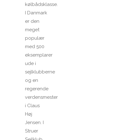
kølbådsklasse.
I Danmark
er den
meget
populær
med 500
eksemplarer
ude i
sejlklubberne
og en
regerende
verdensmester
i Claus
Høj
Jensen. I
Struer
Sejlklub