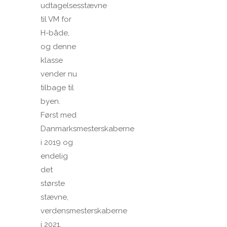
udtagelsesstævne
til VM for
H-både,
og denne
klasse
vender nu
tilbage til
byen.
Først med
Danmarksmesterskaberne
i 2019 og
endelig
det
største
stævne,
verdensmesterskaberne
i 2021.