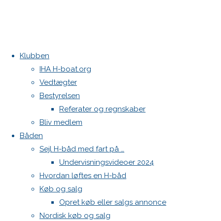
Klubben
Home
Nyheder
H-bådsliga stævne kalender
IHA H-boat.org
Verdensmesterskaberne
H-Boatshow
Vedtægter
for H-
Kontakt
Bestyrelsen
både i
Referater og regnskaber
Danske H-bådssejlere
Lydens By
Bliv medlem
Klubben: klubben@H-båd.dk
i 2021
Båden
Hjemmeside: web@H-båd.dk
Sejl H-båd med fart på …
Verdensmesterskabe
kontakt
Undervisningsvideoer 2024
Find os på
Hvordan løftes en H-båd
for
Køb og salg
Seneste på H-båd.dk
Opret køb eller salgs annonce
4 brugte fokke sælges
Nordisk køb og salg
Sejl, spilerstrømpe og rullefok-presenning til H-båd: