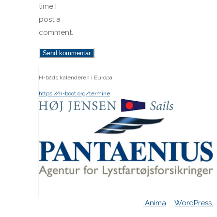
time I
post a
comment.
H-båds kalenderen i Europa
https://h-boot.org/termine
Powered by
Anima
&
WordPress.