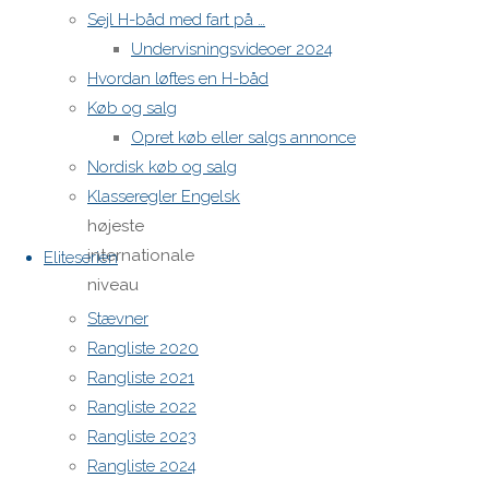
Sejl H-båd med fart på …
række
Undervisningsvideoer 2024
kapsejladser
Hvordan løftes en H-båd
på højt
Køb og salg
niveau,
Opret køb eller salgs annonce
og nu
Nordisk køb og salg
kommer
Klasseregler Engelsk
det
højeste
internationale
Eliteserien
niveau
også til
Stævner
byen med
Rangliste 2020
VM for H-
Rangliste 2021
både i
Rangliste 2022
2021.
Rangliste 2023
Danmark
Rangliste 2024