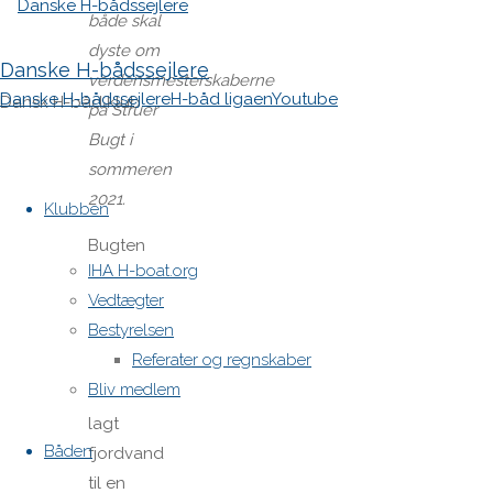
både skal
dyste om
Danske H-bådssejlere
verdensmesterskaberne
Danske H-bådssejlere
H-båd ligaen
Youtube
Dansk H-båd klub
på Struer
Bugt i
sommeren
Skip
2021.
to
Klubben
content
Bugten
IHA H-boat.org
ved
Vedtægter
Struer har
Bestyrelsen
de
Referater og regnskaber
seneste
Bliv medlem
par år
lagt
Båden
fjordvand
til en