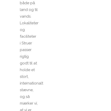
både på
land og til
vands.
Lokaliteter
og
faciliteter
i Struer
passer
rigtig
godt til at
holde et
stort,
internationalt
stævne,
og så
mærker vi,
at vi er