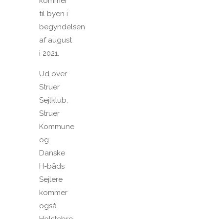
kommer
til byen i
begyndelsen
af august
i 2021.
Ud over
Struer
Sejlklub,
Struer
Kommune
og
Danske
H-båds
Sejlere
kommer
også