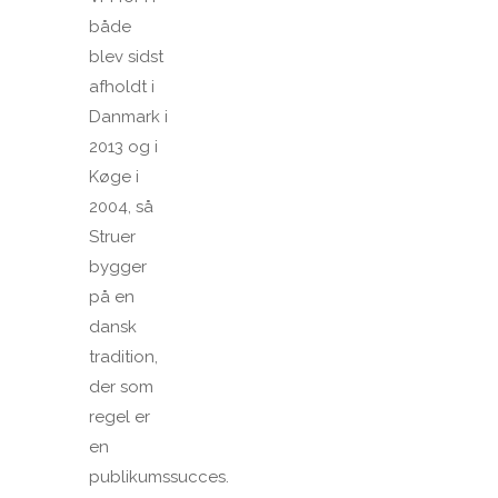
både
blev sidst
afholdt i
Danmark i
2013 og i
Køge i
2004, så
Struer
bygger
på en
dansk
tradition,
der som
regel er
en
publikumssucces.