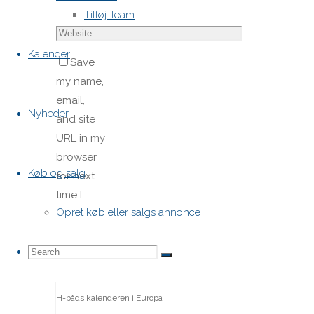
Website
Tilføj Team
Kalender
Save
my name,
email,
Nyheder
and site
URL in my
browser
Køb og salg
for next
time I
Opret køb eller salgs annonce
post a
comment.
Search
Search
Search
H-båds kalenderen i Europa
for: