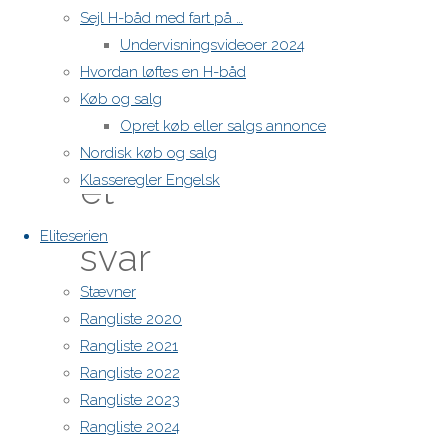
ago
Sejl H-båd med fart på …
Reply
Undervisningsvideoer 2024
Hvordan løftes en H-båd
Køb og salg
Skriv
Opret køb eller salgs annonce
Nordisk køb og salg
et
Klasseregler Engelsk
Eliteserien
svar
Stævner
Rangliste 2020
Din e-
Rangliste 2021
mailadresse
Rangliste 2022
vil ikke
Rangliste 2023
blive
Rangliste 2024