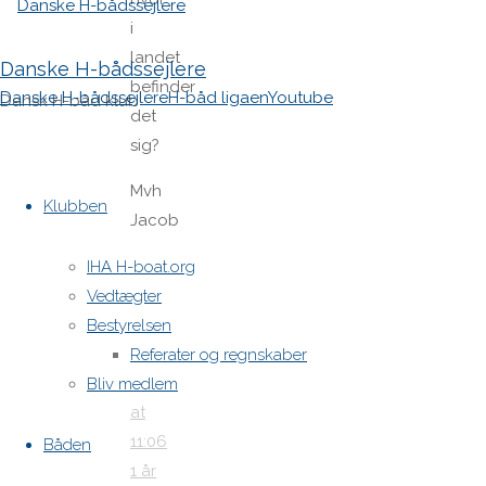
i
landet
Danske H-bådssejlere
befinder
Danske H-bådssejlere
H-båd ligaen
Youtube
Dansk H-båd klub
det
sig?
Skip
Mvh
to
Klubben
Jacob
content
Jacob
IHA H-boat.org
NS
Vedtægter
19.
Bestyrelsen
april
Referater og regnskaber
2025
Bliv medlem
at
11:06
Båden
1 år