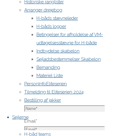
publiceret.
Historiske ranglister
Krævede
Arrangør drejebog
felter er
H-båds stævneleder
markeret
H-båds logoer
med
*
Betingelser for afholdelse af VM-
udtagelsesstævne for H-både
Comment
Indbydelse skabelon
Sejladsbestemmelser Skabelon
Bemanding
Materiel Liste
PersonInfoEliteserien
Tilmelding til Eliteserien 2024
Name
*
Bestilling af jakker
Sejlerne
Email
*
H-båd teams