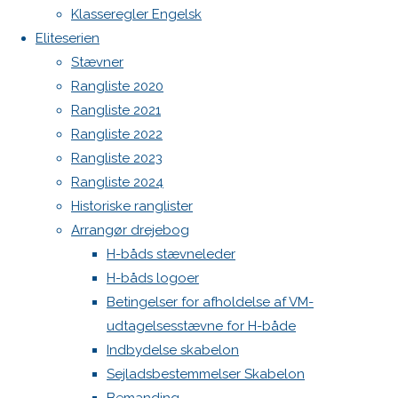
Spilerstage/Spinlock jollevest xl
Klasseregler Engelsk
og salg
North MH-6 fok i fin kapsejlads-stand sælges
Eliteserien
Botnia 1987 DEN 613
Ældre
Stævner
Admin
men
Rangliste 2020
velholdt
Log ind
Rangliste 2021
Indlægsfeed
høj
Rangliste 2022
Kommentarfeed
Jensen
Rangliste 2023
WordPress.org
storsejl
Rangliste 2024
Back
Danske H-bådssejlere
H-båd
sælges
Historiske ranglister
to
ligaen
Youtube
Arrangør drejebog
pris 750 kr
Top
©Danske H-bådssejlere
H-båds stævneleder
tlf
H-båds logoer
40863483
Betingelser for afholdelse af VM-
udtagelsesstævne for H-både
Den 395
Indbydelse skabelon
Sejladsbestemmelser Skabelon
Carsten