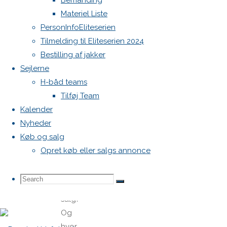
Bemanding
Olesen
Materiel Liste
Tove-
PersonInfoEliteserien
carsten@outlook.dk
Tilmelding til Eliteserien 2024
Bestilling af jakker
One
Sejlerne
Comment
H-båd teams
Tilføj Team
Kalender
Hej
Nyheder
Carsten,
Køb og salg
Er
Opret køb eller salgs annonce
storsejlet
stadig
Search
Search
til
Search
salg?
Og
for:
hvor