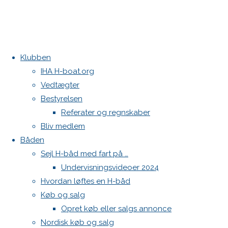
Klubben
Home
Køb og
H-båd købes
IHA H-boat.org
salg
North sejl sælges
Vedtægter
Storsejl
Kontakt
Bestyrelsen
Referater og regnskaber
Danske H-bådssejlere
Storsejl
Bliv medlem
Klubben: klubben@H-båd.dk
Båden
Hjemmeside: web@H-båd.dk
Sejl H-båd med fart på …
kontakt
Undervisningsvideoer 2024
20.
Find os på
Hvordan løftes en H-båd
oktober
Køb og salg
Seneste på H-båd.dk
2024
20.
Opret køb eller salgs annonce
oktober
Sejl, spilerstrømpe og rullefok-presenning til H-båd:
Nordisk køb og salg
Høj Jensen fokke til salg
2024
Køb