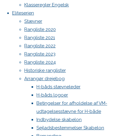
Spilerstage/Spinlock jollevest xl
Klasseregler Engelsk
North MH-6 fok i fin kapsejlads-stand sælges
Eliteserien
19.
Botnia 1987 DEN 613
Stævner
oktober
Admin
Rangliste 2020
2024
19.
Log ind
Rangliste 2021
oktober
Indlægsfeed
Rangliste 2022
2024
Køb
Kommentarfeed
Rangliste 2023
og salg
WordPress.org
Rangliste 2024
Back
Danske H-bådssejlere
H-båd
Artekno
Historiske ranglister
to
ligaen
Youtube
eller
Arrangør drejebog
Top
©Danske H-bådssejlere
Botnia
H-båds stævneleder
1980 eller
H-båds logoer
nyere,
Betingelser for afholdelse af VM-
kapsejladsklar
udtagelsesstævne for H-både
købes.
Indbydelse skabelon
Sejladsbestemmelser Skabelon
Send