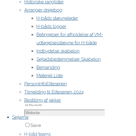
Historiske ranglister
Comment
Arrangør drejebog
H-båds stævneleder
H-båds logoer
Betingelser for afholdelse af VM-
udtagelsesstævne for H-både
Indbydelse skabelon
Sejladsbestemmelser Skabelon
Name
*
Bemanding
Materiel Liste
Email
*
PersonInfoEliteserien
Tilmelding til Eliteserien 2024
Bestilling af jakker
Website
Sejlerne
Save
my name,
H-båd teams