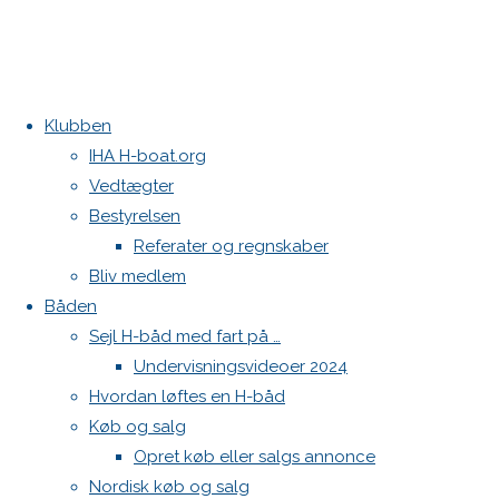
Klubben
Home
Køb og
North Sails fok og storsejl 2024 sælges
IHA H-boat.org
salg
H-
Storsejl
Vedtægter
båd
Kontakt
Bestyrelsen
købes
Referater og regnskaber
Danske H-bådssejlere
Bliv medlem
Klubben: klubben@H-båd.dk
H-
Båden
Hjemmeside: web@H-båd.dk
Sejl H-båd med fart på …
kontakt
Undervisningsvideoer 2024
båd
Find os på
Hvordan løftes en H-båd
Køb og salg
Seneste på H-båd.dk
købes
Opret køb eller salgs annonce
Sejl, spilerstrømpe og rullefok-presenning til H-båd:
Nordisk køb og salg
Høj Jensen fokke til salg