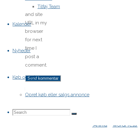
email,
Tilføj Team
and site
URL in my
Kalender
browser
for next
time I
Nyheder
post a
comment.
Køb og salg
H-båds kalenderen i Europa
Opret køb eller salgs annonce
https://h-boot.org/termine
Search
Search
Search
Powered by
Anima
&
WordPress.
for: