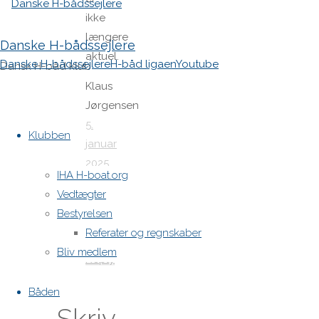
ikke
længere
Danske H-bådssejlere
aktuel.
Danske H-bådssejlere
H-båd ligaen
Youtube
Dansk H-båd klub
Klaus
Jørgensen
Skip
5.
to
Klubben
januar
content
2025
IHA H-boat.org
at
Vedtægter
10:31
Bestyrelsen
2 år
Referater og regnskaber
ago
Bliv medlem
Reply
Båden