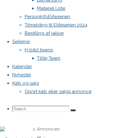
Bemanding
billeder,
Materiel Liste
udstyrsliste
PersonInfoEliteserien
m.v. til
Tilmelding til Eliteserien 2024
Klausjrgensen1212@gmail.com
Bestilling af jakker
Sejlerne
H-båd teams
Klaus
Tilføj Team
Jørgensen
Kalender
klausjrgensen1212@gmail.com
Nyheder
Køb og salg
Opret køb eller salgs annonce
One
Comment
Search
Search
Search
Annoncen
for:
er