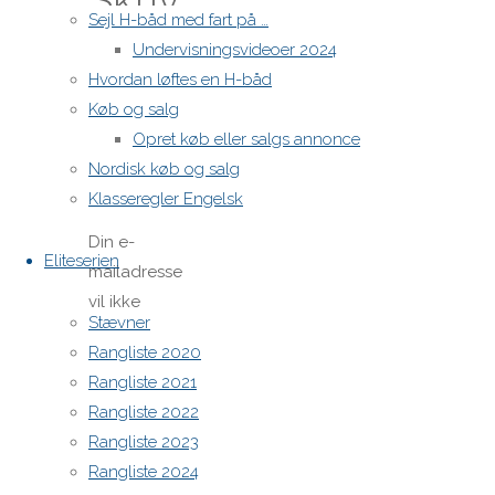
Skriv
Sejl H-båd med fart på …
Undervisningsvideoer 2024
et
Hvordan løftes en H-båd
Køb og salg
svar
Opret køb eller salgs annonce
Nordisk køb og salg
Klasseregler Engelsk
Din e-
Eliteserien
mailadresse
vil ikke
Stævner
blive
Rangliste 2020
publiceret.
Rangliste 2021
Krævede
Rangliste 2022
felter er
Rangliste 2023
markeret
Rangliste 2024
med
*