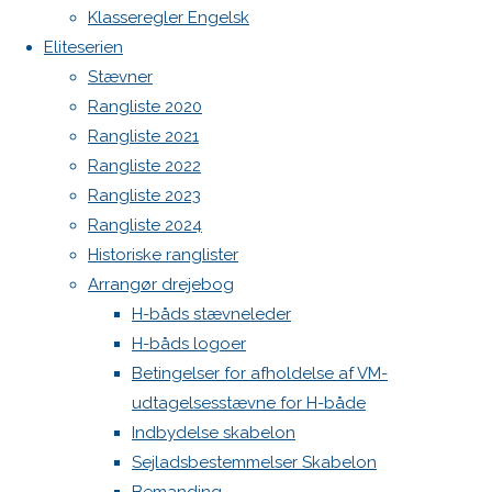
Botnia 1987 DEN 613
Klasseregler Engelsk
Previous
Admin
Eliteserien
image
Log ind
Stævner
Next
Indlægsfeed
Rangliste 2020
image
Kommentarfeed
Rangliste 2021
WordPress.org
Rangliste 2022
Back
Danske H-bådssejlere
H-båd
Skriv
Rangliste 2023
to
ligaen
Youtube
Rangliste 2024
Top
©Danske H-bådssejlere
Historiske ranglister
et
Arrangør drejebog
H-båds stævneleder
svar
H-båds logoer
Betingelser for afholdelse af VM-
udtagelsesstævne for H-både
Indbydelse skabelon
Din e-
Sejladsbestemmelser Skabelon
mailadresse