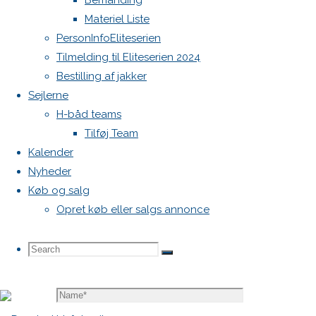
Bemanding
vil ikke
Materiel Liste
blive
PersonInfoEliteserien
publiceret.
Tilmelding til Eliteserien 2024
Krævede
Bestilling af jakker
felter er
Sejlerne
markeret
H-båd teams
med
*
Tilføj Team
Comment
Kalender
Nyheder
Køb og salg
Opret køb eller salgs annonce
Search
Search
Search
Name
*
for: