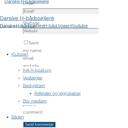
Email
*
Danske H-bådssejlere
Website
Danske H-bådssejlere
H-båd ligaen
Youtube
Dansk H-båd klub
Save
Skip
my name,
to
Klubben
email,
content
and site
IHA H-boat.org
URL in my
Vedtægter
browser
Bestyrelsen
for next
Referater og regnskaber
time I
Bliv medlem
post a
comment.
Båden