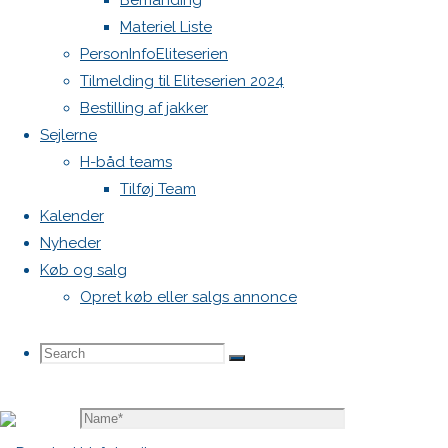
Bemanding
vil ikke
Materiel Liste
blive
PersonInfoEliteserien
publiceret.
Tilmelding til Eliteserien 2024
Krævede
Bestilling af jakker
felter er
Sejlerne
markeret
H-båd teams
med
*
Tilføj Team
Comment
Kalender
Nyheder
Køb og salg
Opret køb eller salgs annonce
Search
Search
Search
Name
*
for: