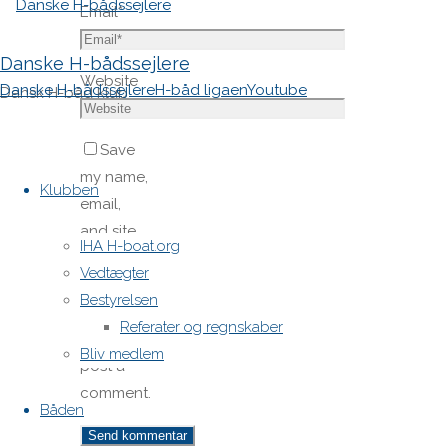
Email
*
Danske H-bådssejlere
Website
Danske H-bådssejlere
H-båd ligaen
Youtube
Dansk H-båd klub
Save
Skip
my name,
to
Klubben
email,
content
and site
IHA H-boat.org
URL in my
Vedtægter
browser
Bestyrelsen
for next
Referater og regnskaber
time I
Bliv medlem
post a
comment.
Båden