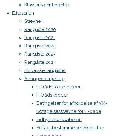
Botnia 1987 DEN 613
Klasseregler Engelsk
Previous
Admin
Eliteserien
image
Log ind
Stævner
Next
Indlægsfeed
Rangliste 2020
image
Kommentarfeed
Rangliste 2021
WordPress.org
Rangliste 2022
Back
Danske H-bådssejlere
H-båd
Skriv
Rangliste 2023
to
ligaen
Youtube
Rangliste 2024
Top
©Danske H-bådssejlere
Historiske ranglister
et
Arrangør drejebog
H-båds stævneleder
svar
H-båds logoer
Betingelser for afholdelse af VM-
udtagelsesstævne for H-både
Indbydelse skabelon
Din e-
Sejladsbestemmelser Skabelon
mailadresse