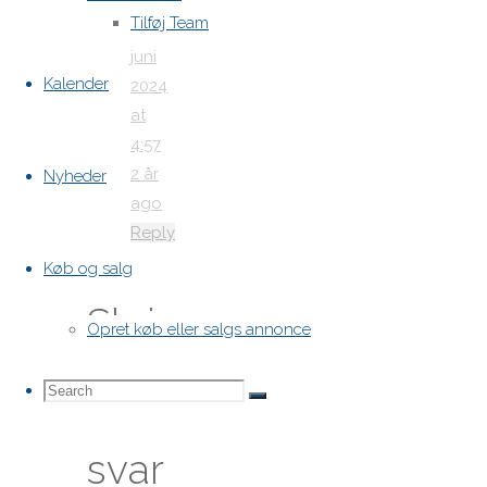
Tilføj Team
20.
juni
Kalender
2024
at
4:57
2 år
Nyheder
ago
Reply
Køb og salg
Skriv
Opret køb eller salgs annonce
et
Search
Search
Search
svar
for: