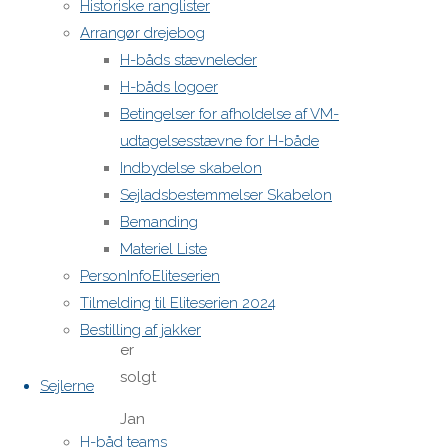
Historiske ranglister
Arrangør drejebog
Andre
H-båds stævneleder
Nielsen
H-båds logoer
9.
Betingelser for afholdelse af VM-
juni
udtagelsesstævne for H-både
2024
Indbydelse skabelon
at
Sejladsbestemmelser Skabelon
9:45
Bemanding
2 år
Materiel Liste
ago
PersonInfoEliteserien
Reply
Tilmelding til Eliteserien 2024
Båden
Bestilling af jakker
er
solgt
Sejlerne
Jan
H-båd teams
Sørensen