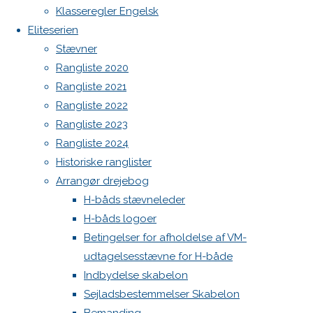
Spilerstage/Spinlock jollevest xl
Klasseregler Engelsk
North MH-6 fok i fin kapsejlads-stand sælges
Eliteserien
5. juni
Botnia 1987 DEN 613
Stævner
2024
5.
Admin
Rangliste 2020
juni 2024
Log ind
Rangliste 2021
Køb og
Indlægsfeed
Rangliste 2022
salg
Kommentarfeed
Rangliste 2023
WordPress.org
DEN-502,
Rangliste 2024
Back
Danske H-bådssejlere
H-båd
OL Boats
Historiske ranglister
to
ligaen
Youtube
1988
Arrangør drejebog
Top
©Danske H-bådssejlere
H-båds stævneleder
Yderst
H-båds logoer
velholdt,
Betingelser for afholdelse af VM-
med Høj
udtagelsesstævne for H-både
Jensen
Indbydelse skabelon
sejl og ny
Sejladsbestemmelser Skabelon
Mercury