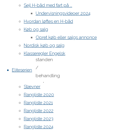
Er
Sejl H-båd med fart på …
båden
Undervisningsvideoer 2024
stadig
Hvordan løftes en H-båd
til
Køb og salg
salg.
Opret køb eller salgs annonce
Hvad
Nordisk køb og salg
er
Klasseregler Engelsk
standen
/
Eliteserien
behandling
under
Stævner
vandlinjen
Rangliste 2020
–
Rangliste 2021
ligger
Rangliste 2022
den
Rangliste 2023
i
Rangliste 2024
vandet.