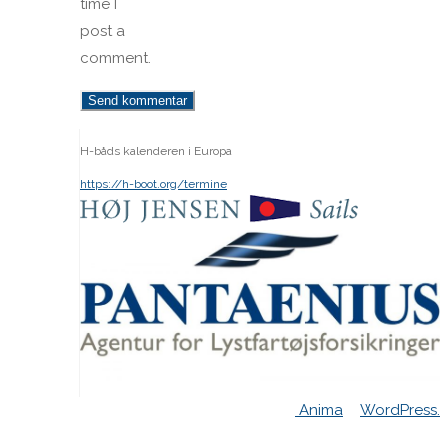
time I
post a
comment.
H-båds kalenderen i Europa
https://h-boot.org/termine
Powered by
Anima
&
WordPress.