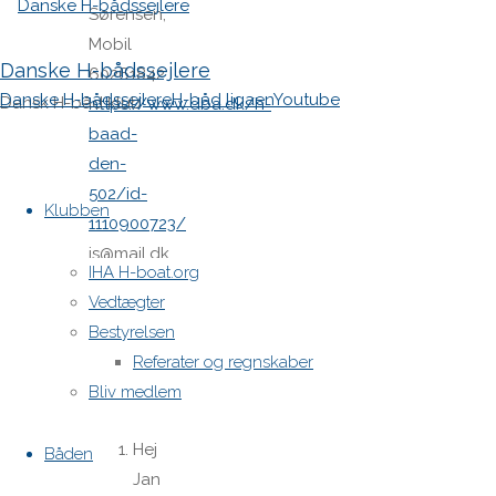
Sørensen,
Mobil
Danske H-bådssejlere
60261842
Danske H-bådssejlere
H-båd ligaen
Youtube
Dansk H-båd klub
https://www.dba.dk/h-
baad-
den-
Skip
502/id-
to
Klubben
1110900723/
content
js@mail.dk
IHA H-boat.org
Vedtægter
2
Bestyrelsen
Referater og regnskaber
Comments
Bliv medlem
Hej
Båden
Jan