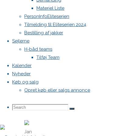
Bemanding
påhængsmotor.
Materiel Liste
Klargjort
PersonInfoEliteserien
og klar til
Tilmelding til Eliteserien 2024
kapsejlads
Bestilling af jakker
og
Sejlerne
tursejlads.
H-båd teams
Tilføj Team
Se yderlig
Kalender
info på
Nyheder
DBA.
Køb og salg
Pris
Opret køb eller salgs annonce
69.000
Search
Search
Search
Jan
for: