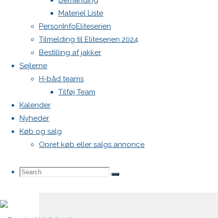
Bemanding
Materiel Liste
Din e-
PersonInfoEliteserien
mailadresse
Tilmelding til Eliteserien 2024
vil ikke
Bestilling af jakker
blive
Sejlerne
publiceret.
H-båd teams
Krævede
Tilføj Team
felter er
Kalender
markeret
Nyheder
med
*
Køb og salg
Opret køb eller salgs annonce
Comment
Search
Search
Search
for: