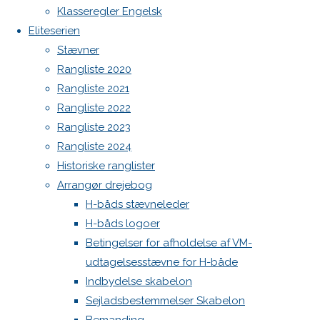
Botnia 1987 DEN 613
og
Klasseregler Engelsk
Ranglisten
Admin
Eliteserien
2024
Log ind
Stævner
Indlægsfeed
Rangliste 2020
Kommentarfeed
Previous
Rangliste 2021
WordPress.org
image
Rangliste 2022
Back
Danske H-bådssejlere
H-båd
Next
Rangliste 2023
to
ligaen
Youtube
image
Rangliste 2024
Top
©Danske H-bådssejlere
Historiske ranglister
Arrangør drejebog
Skriv
H-båds stævneleder
H-båds logoer
et
Betingelser for afholdelse af VM-
udtagelsesstævne for H-både
Indbydelse skabelon
svar
Sejladsbestemmelser Skabelon