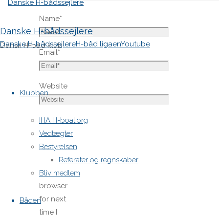
Name
*
Danske H-bådssejlere
Danske H-bådssejlere
H-båd ligaen
Youtube
Dansk H-båd klub
Email
*
Skip
Website
to
Klubben
content
Save
IHA H-boat.org
my name,
Vedtægter
email,
Bestyrelsen
and site
Referater og regnskaber
URL in my
Bliv medlem
browser
for next
Båden
time I