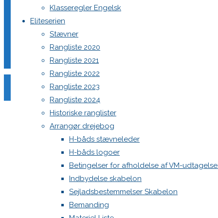
Klasseregler Engelsk
Eliteserien
Stævner
Din e-mailadresse vil ikke blive publiceret.
Krævede felter e
Rangliste 2020
Rangliste 2021
Rangliste 2022
Rangliste 2023
Rangliste 2024
Historiske ranglister
Comment
Arrangør drejebog
Name
*
H-båds stævneleder
H-båds logoer
Email
*
Betingelser for afholdelse af VM-udtagels
Website
Indbydelse skabelon
Sejladsbestemmelser Skabelon
Save my name, email, and site URL in my browser for next
Bemanding