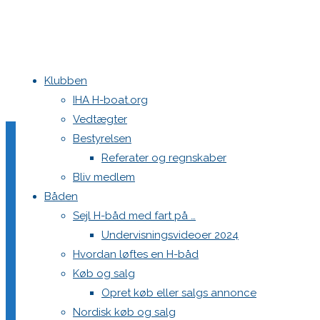
Klubben
Home
Nyheder
En spændende afslutning på Eliteserien og Rangli
IHA H-boat.org
Vedtægter
-138A1108
Bestyrelsen
Referater og regnskaber
Bliv medlem
Båden
Full
2048 × 1365
pixels
En spændende afslutning på Eliteserien og
Sejl H-båd med fart på …
size
Undervisningsvideoer 2024
Previous image
Hvordan løftes en H-båd
Next image
Køb og salg
Opret køb eller salgs annonce
Skriv et svar
Nordisk køb og salg