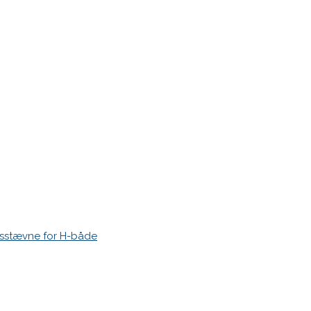
r markeret med
*
esstævne for H-både
 time I post a comment.