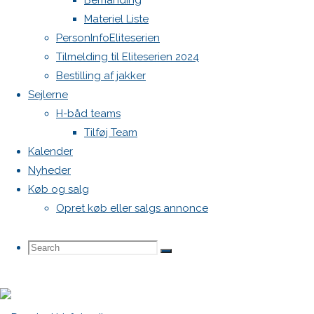
Bemanding
HØJE
Materiel Liste
NIVEAU
PersonInfoEliteserien
Tilmelding til Eliteserien 2024
Previous
Bestilling af jakker
image
Sejlerne
Next
H-båd teams
image
Tilføj Team
Kalender
Skriv
Nyheder
Køb og salg
Opret køb eller salgs annonce
et
Search
Search
Search
svar
for: