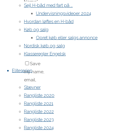
Name
*
Sejl H-båd med fart på …
Undervisningsvideoer 2024
Hvordan løftes en H-båd
Email
*
Køb og salg
Opret køb eller salgs annonce
Website
Nordisk køb og salg
Klasseregler Engelsk
Save
Eliteserien
my name,
email,
Stævner
and site
Rangliste 2020
URL in my
Rangliste 2021
browser
Rangliste 2022
for next
Rangliste 2023
time I
Rangliste 2024
post a