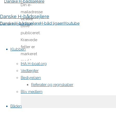
Din e-
mailadresse
Danske H-bådssejlere
vil ikke
Danske H-bådssejlere
H-båd ligaen
Youtube
Dansk H-båd klub
blive
publiceret.
Krævede
Skip
felter er
to
Klubben
markeret
content
med
*
IHA H-boat.org
Vedtægter
Comment
Bestyrelsen
Referater og regnskaber
Bliv medlem
Båden