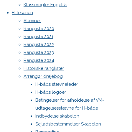
til
Premiere
Botnia 1987 DEN 613
Klasseregler Engelsk
Eliteserien
Admin
Eliteserien
– billede
hjemmeside
Log ind
Stævner
til
Indlægsfeed
Rangliste 2020
hjemmeside
Kommentarfeed
Rangliste 2021
WordPress.org
Rangliste 2022
Full
1463 × 943
Back
Danske H-bådssejlere
H-båd
Rangliste 2023
size
pixels
to
ligaen
Youtube
Rangliste 2024
ELITESERIEN
Top
©Danske H-bådssejlere
Historiske ranglister
ER FØDT
Arrangør drejebog
– NYT
H-båds stævneleder
NAVN –
H-båds logoer
NYT
Betingelser for afholdelse af VM-
FOKUS –
udtagelsesstævne for H-både
SAMME
Indbydelse skabelon
KLASSEBÅD
Sejladsbestemmelser Skabelon
– SAMME