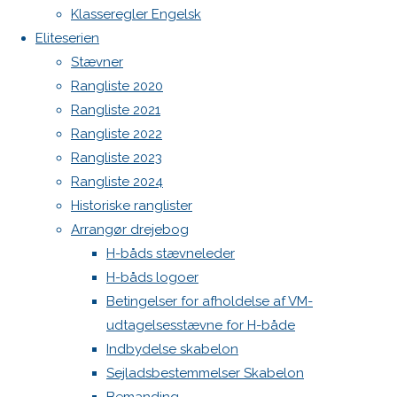
ELITESERIEN-
Spilerstage/Spinlock jollevest xl
Klasseregler Engelsk
ER-
North MH-6 fok i fin kapsejlads-stand sælges
marts-
Eliteserien
FOeDT-1.-
Botnia 1987 DEN 613
Stævner
marts-
Admin
Rangliste 2020
2024
2024
Log ind
Rangliste 2021
Indlægsfeed
Rangliste 2022
Kommentarfeed
Rangliste 2023
WordPress.org
Rangliste 2024
Back
Danske H-bådssejlere
H-båd
Historiske ranglister
to
ligaen
Youtube
Arrangør drejebog
Skriv
Top
©Danske H-bådssejlere
H-båds stævneleder
H-båds logoer
et
Betingelser for afholdelse af VM-
udtagelsesstævne for H-både
Indbydelse skabelon
svar
Sejladsbestemmelser Skabelon