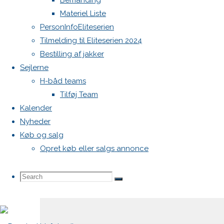
Bemanding
Materiel Liste
Din e-
PersonInfoEliteserien
mailadresse
Tilmelding til Eliteserien 2024
vil ikke
Bestilling af jakker
blive
Sejlerne
publiceret.
H-båd teams
Krævede
Tilføj Team
felter er
Kalender
markeret
Nyheder
med
*
Køb og salg
Opret køb eller salgs annonce
Comment
Search
Search
Search
for: