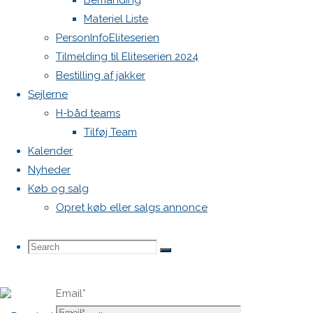
Bemanding
publiceret.
Materiel Liste
Krævede
PersonInfoEliteserien
felter er
Tilmelding til Eliteserien 2024
markeret
Bestilling af jakker
med
*
Sejlerne
H-båd teams
Comment
Tilføj Team
Kalender
Nyheder
Køb og salg
Opret køb eller salgs annonce
Name
*
Search
Search
Search
Email
*
for: