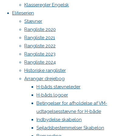
Botnia 1987 DEN 613
image
Klasseregler Engelsk
Next
Admin
Eliteserien
image
Log ind
Stævner
Indlægsfeed
Rangliste 2020
Kommentarfeed
Rangliste 2021
WordPress.org
Skriv
Rangliste 2022
Back
Danske H-bådssejlere
H-båd
Rangliste 2023
to
ligaen
Youtube
et
Rangliste 2024
Top
©Danske H-bådssejlere
Historiske ranglister
Arrangør drejebog
svar
H-båds stævneleder
H-båds logoer
Betingelser for afholdelse af VM-
Din e-
udtagelsesstævne for H-både
mailadresse
Indbydelse skabelon
vil ikke
Sejladsbestemmelser Skabelon
blive