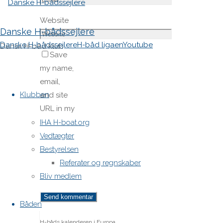
Website
Danske H-bådssejlere
Danske H-bådssejlere
H-båd ligaen
Youtube
Dansk H-båd klub
Save
my name,
Skip
email,
to
Klubben
and site
content
URL in my
browser
IHA H-boat.org
for next
Vedtægter
time I
Bestyrelsen
post a
Referater og regnskaber
comment.
Bliv medlem
Båden
H-båds kalenderen i Europa