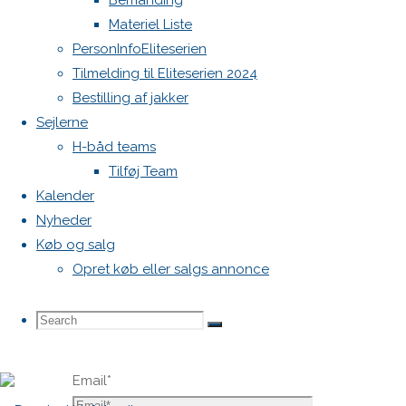
Bemanding
publiceret.
Materiel Liste
Krævede
PersonInfoEliteserien
felter er
Tilmelding til Eliteserien 2024
markeret
Bestilling af jakker
med
*
Sejlerne
H-båd teams
Comment
Tilføj Team
Kalender
Nyheder
Køb og salg
Opret køb eller salgs annonce
Name
*
Search
Search
Search
Email
*
for: