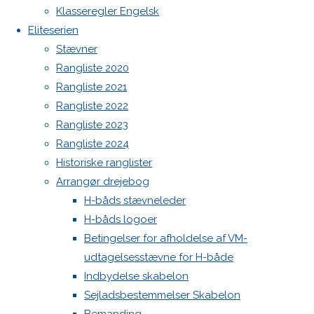
Botnia 1987 DEN 613
image
Klasseregler Engelsk
Next
Admin
Eliteserien
image
Log ind
Stævner
Indlægsfeed
Rangliste 2020
Kommentarfeed
Rangliste 2021
WordPress.org
Skriv
Rangliste 2022
Back
Danske H-bådssejlere
H-båd
Rangliste 2023
to
ligaen
Youtube
et
Rangliste 2024
Top
©Danske H-bådssejlere
Historiske ranglister
Arrangør drejebog
svar
H-båds stævneleder
H-båds logoer
Betingelser for afholdelse af VM-
Din e-
udtagelsesstævne for H-både
mailadresse
Indbydelse skabelon
vil ikke
Sejladsbestemmelser Skabelon
blive