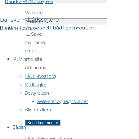
Website
Danske H-bådssejlere
Danske H-bådssejlere
H-båd ligaen
Youtube
Dansk H-båd klub
Save
my name,
Skip
email,
to
Klubben
and site
content
URL in my
browser
IHA H-boat.org
for next
Vedtægter
time I
Bestyrelsen
post a
Referater og regnskaber
comment.
Bliv medlem
Båden
H-båds kalenderen i Europa