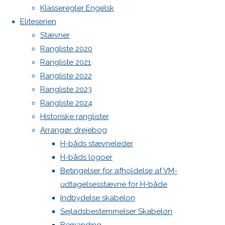
Botnia 1987 DEN 613
Previous
Klasseregler Engelsk
image
Admin
Eliteserien
Next
Log ind
Stævner
image
Indlægsfeed
Rangliste 2020
Kommentarfeed
Rangliste 2021
WordPress.org
Rangliste 2022
Skriv
Back
Danske H-bådssejlere
H-båd
Rangliste 2023
to
ligaen
Youtube
Rangliste 2024
Top
©Danske H-bådssejlere
et
Historiske ranglister
Arrangør drejebog
H-båds stævneleder
svar
H-båds logoer
Betingelser for afholdelse af VM-
udtagelsesstævne for H-både
Din e-
Indbydelse skabelon
mailadresse
Sejladsbestemmelser Skabelon
vil ikke