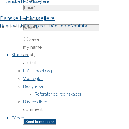
Danske H-bådssejlere
Website
Danske H-bådssejlere
H-båd ligaen
Youtube
Dansk H-båd klub
Save
Skip
my name,
to
Klubben
email,
content
and site
URL in my
IHA H-boat.org
browser
Vedtægter
for next
Bestyrelsen
time I
Referater og regnskaber
post a
Bliv medlem
comment.
Båden