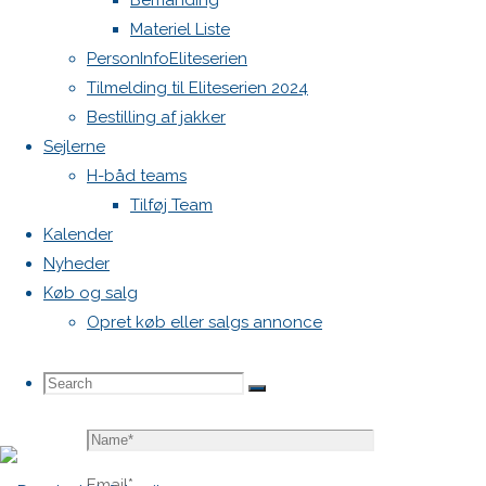
Bemanding
blive
Materiel Liste
publiceret.
PersonInfoEliteserien
Krævede
Tilmelding til Eliteserien 2024
felter er
Bestilling af jakker
markeret
Sejlerne
med
*
H-båd teams
Tilføj Team
Comment
Kalender
Nyheder
Køb og salg
Opret køb eller salgs annonce
Search
Search
Search
Name
*
for:
Email
*