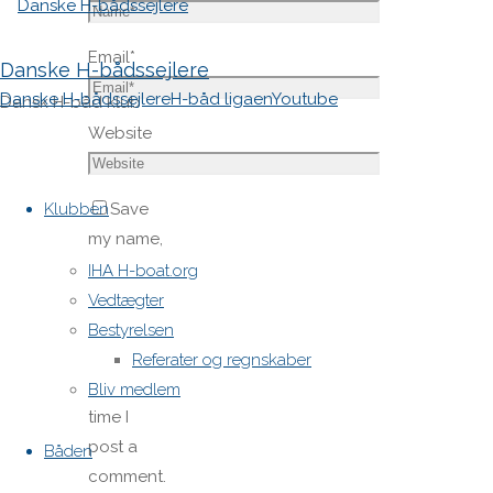
Email
*
Danske H-bådssejlere
Danske H-bådssejlere
H-båd ligaen
Youtube
Dansk H-båd klub
Website
Skip
to
Klubben
Save
content
my name,
email,
IHA H-boat.org
and site
Vedtægter
URL in my
Bestyrelsen
browser
Referater og regnskaber
for next
Bliv medlem
time I
post a
Båden
comment.