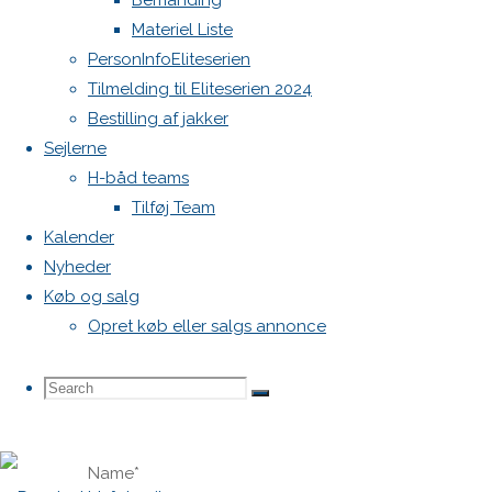
Bemanding
mailadresse
Materiel Liste
vil ikke
PersonInfoEliteserien
blive
Tilmelding til Eliteserien 2024
publiceret.
Bestilling af jakker
Krævede
Sejlerne
felter er
H-båd teams
markeret
Tilføj Team
med
*
Kalender
Nyheder
Comment
Køb og salg
Opret køb eller salgs annonce
Search
Search
Search
Name
*
for: