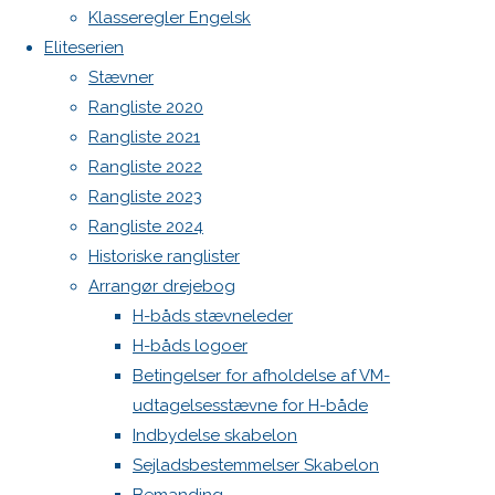
Botnia 1987 DEN 613
Klasseregler Engelsk
Admin
Eliteserien
Log ind
Stævner
Skriv
Indlægsfeed
Rangliste 2020
Kommentarfeed
Rangliste 2021
WordPress.org
et
Rangliste 2022
Back
Danske H-bådssejlere
H-båd
Rangliste 2023
to
ligaen
Youtube
Rangliste 2024
svar
Top
©Danske H-bådssejlere
Historiske ranglister
Arrangør drejebog
H-båds stævneleder
Din e-
H-båds logoer
mailadresse
Betingelser for afholdelse af VM-
vil ikke
udtagelsesstævne for H-både
blive
Indbydelse skabelon
publiceret.
Sejladsbestemmelser Skabelon
Krævede