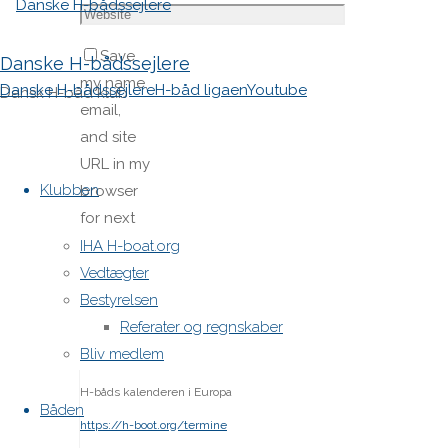
Save
Danske H-bådssejlere
my name,
Danske H-bådssejlere
H-båd ligaen
Youtube
Dansk H-båd klub
email,
and site
Skip
URL in my
to
Klubben
browser
content
for next
time I
IHA H-boat.org
post a
Vedtægter
comment.
Bestyrelsen
Referater og regnskaber
Bliv medlem
H-båds kalenderen i Europa
Båden
https://h-boot.org/termine