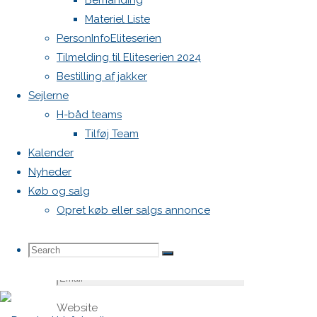
Bemanding
felter er
Materiel Liste
markeret
PersonInfoEliteserien
med
*
Tilmelding til Eliteserien 2024
Bestilling af jakker
Comment
Sejlerne
H-båd teams
Tilføj Team
Kalender
Nyheder
Køb og salg
Opret køb eller salgs annonce
Name
*
Search
Search
Search
Email
*
Website
for: