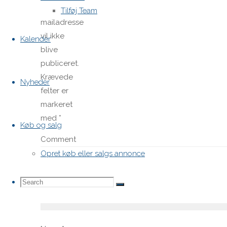
Din e-
Tilføj Team
mailadresse
vil ikke
Kalender
blive
publiceret.
Krævede
Nyheder
felter er
markeret
med
*
Køb og salg
Comment
Opret køb eller salgs annonce
Search
Search
Search
for: