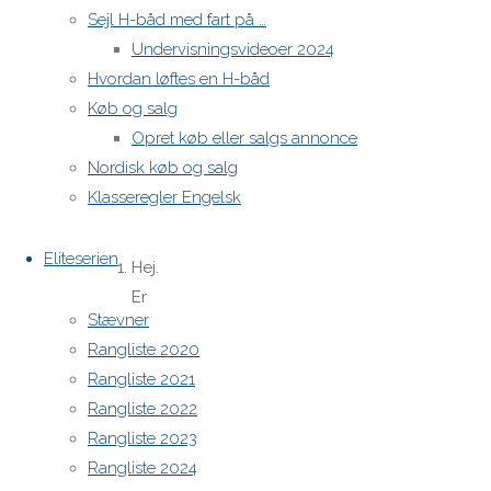
larsen
Sejl H-båd med fart på …
Martin-
Undervisningsvideoer 2024
bach@live.dk
Hvordan løftes en H-båd
Køb og salg
One
Opret køb eller salgs annonce
Nordisk køb og salg
Comment
Klasseregler Engelsk
Eliteserien
Hej.
Er
Stævner
storsejlet
Rangliste 2020
solgt.?
Rangliste 2021
Hans
Rangliste 2022
28.
Rangliste 2023
marts
Rangliste 2024
2026