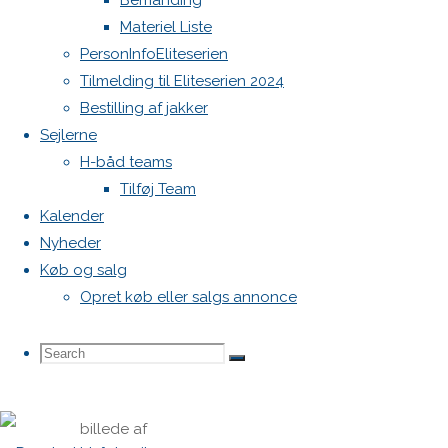
Bemanding
fra 2017
Materiel Liste
og stand
PersonInfoEliteserien
på dem
Tilmelding til Eliteserien 2024
er brugt
Bestilling af jakker
men ok.
Sejlerne
Særligt til
H-båd teams
træning
Tilføj Team
eller tur
Kalender
sejlads.
Nyheder
Køb og salg
pris ide
Opret køb eller salgs annonce
storsejl
4850 kr.
Search
Search
og fok
Search
2000 kr.
billede af
for: