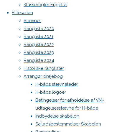
Spilerstage/Spinlock jollevest xl
Klasseregler Engelsk
North MH-6 fok i fin kapsejlads-stand sælges
Eliteserien
sælges
Botnia 1987 DEN 613
Stævner
Admin
Rangliste 2020
Log ind
Rangliste 2021
2.
Indlægsfeed
Rangliste 2022
Kommentarfeed
december
Rangliste 2023
WordPress.org
2024
2.
Rangliste 2024
Back
Danske H-bådssejlere
H-båd
december
Historiske ranglister
to
ligaen
Youtube
2024
Køb
Arrangør drejebog
Top
©Danske H-bådssejlere
og salg
H-båds stævneleder
H-båds logoer
North Sail
Betingelser for afholdelse af VM-
sejl
udtagelsesstævne for H-både
sælges
Indbydelse skabelon
Storsejl
Sejladsbestemmelser Skabelon
og fok er