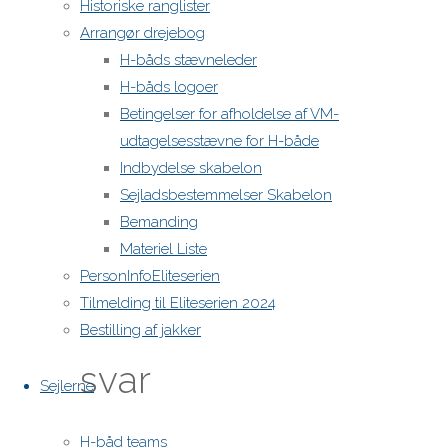
Historiske ranglister
at
Arrangør drejebog
11:44
H-båds stævneleder
4
H-båds logoer
måneder
Betingelser for afholdelse af VM-
ago
udtagelsesstævne for H-både
Reply
Indbydelse skabelon
Sejladsbestemmelser Skabelon
Bemanding
Skriv
Materiel Liste
PersonInfoEliteserien
et
Tilmelding til Eliteserien 2024
Bestilling af jakker
svar
Sejlerne
H-båd teams