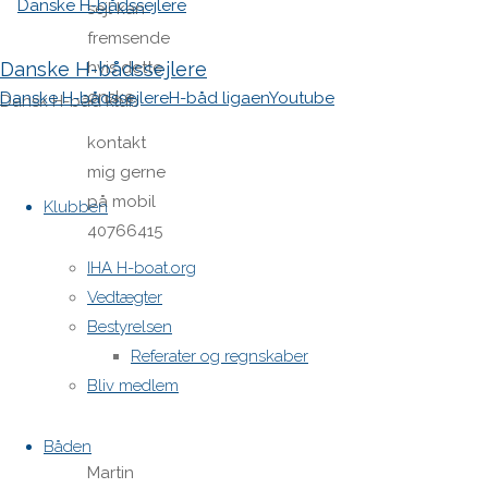
sejl kan
fremsende
Danske H-bådssejlere
hvis dette
ønske.
Danske H-bådssejlere
H-båd ligaen
Youtube
Dansk H-båd klub
kontakt
mig gerne
Skip
på mobil
to
Klubben
40766415
content
IHA H-boat.org
Sejler
Vedtægter
hilsen
Bestyrelsen
Martin
Referater og regnskaber
larsen
Bliv medlem
Båden
Martin