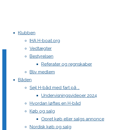
Klubben
Home
Køb og salg
Spilerfald, Storsejlsskøde, Fokkeskøde
2025062
IHA H-boat.org
Vedtægter
20250624_150003
Bestyrelsen
Referater og regnskaber
Bliv medlem
Båden
Full
1441 × 2560
pixels
Spilerfald, Storsejlsskøde, Fokkeskøde
Sejl H-båd med fart på …
size
Undervisningsvideoer 2024
Previous image
Hvordan løftes en H-båd
Next image
Køb og salg
Opret køb eller salgs annonce
Skriv et svar
Nordisk køb og salg