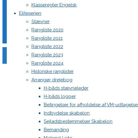
Klasseregler Engelsk
Eliteserien
Stævner
Din e-mailadresse vil ikke blive publiceret.
Krævede felter e
Rangliste 2020
Rangliste 2021
Rangliste 2022
Rangliste 2023
Rangliste 2024
Historiske ranglister
Comment
Arrangør drejebog
Name
*
H-båds stævneleder
H-båds logoer
Email
*
Betingelser for afholdelse af VM-udtagels
Website
Indbydelse skabelon
Sejladsbestemmelser Skabelon
Save my name, email, and site URL in my browser for next
Bemanding