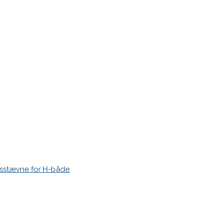
r markeret med
*
esstævne for H-både
 time I post a comment.