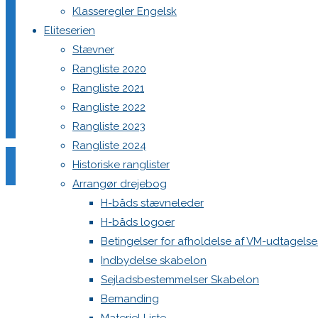
Mit budget 120-130.000.
Klasseregler Engelsk
Eliteserien
Hvad har i?
Stævner
Rangliste 2020
Peter Larsen
Rangliste 2021
peter.larsen@zohomail.eu
Rangliste 2022
Rangliste 2023
One Comment
Rangliste 2024
Historiske ranglister
Har DEN 589 med trailer från 2005
Arrangør drejebog
med mycket nytt och nya segel
H-båds stævneleder
som ej har varit i bruk
H-båds logoer
tel nr 0046708653777
Betingelser for afholdelse af VM-udtagels
Vänligen
Indbydelse skabelon
Ulf
Sejladsbestemmelser Skabelon
Bemanding
Ulf Magnusson