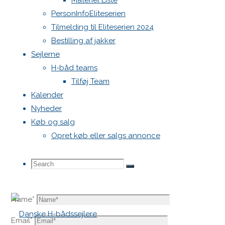
Materiel Liste
11. januar 2026 at 19:35
7 måneder ago
PersonInfoEliteserien
Reply
Tilmelding til Eliteserien 2024
Bestilling af jakker
Skriv et svar
Sejlerne
H-båd teams
Tilføj Team
Kalender
Din e-mailadresse vil ikke blive publiceret.
Krævede felter e
Nyheder
Køb og salg
Opret køb eller salgs annonce
Search
Search
Search
Comment
Name
*
for:
Email
*