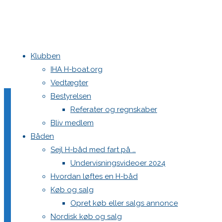
Klubben
Home
Køb og salg
Søger H-båd
IHA H-boat.org
H-båd sælges ⛵️ ( Den Gule Enke )
Vedtægter
Bestyrelsen
Referater og regnskaber
Søger H-båd
Bliv medlem
Båden
Sejl H-båd med fart på …
Undervisningsvideoer 2024
10. januar 2026
10. januar 2026
Køb og salg
Hvordan løftes en H-båd
H-båd købes gerne Botnia nyere end 1990
Køb og salg
Opret køb eller salgs annonce
Den skal være i orden og med trailer.
Nordisk køb og salg