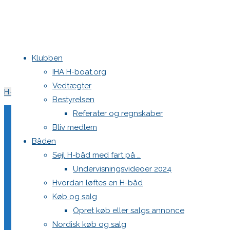
Klubben
Home
Køb og salg
Sejl i overskud
IHA H-boat.org
af Eliteserien
Vedtægter
H-Båd sælges-klar til sommerferien og nye eventyr på vandet
Bestyrelsen
Referater og regnskaber
Bliv medlem
Sejl i overskud
Båden
Sejl H-båd med fart på …
Undervisningsvideoer 2024
Hvordan løftes en H-båd
10. maj 2026
10. maj 2026
Køb og salg
Køb og salg
Fok fra 1999, WB Sails (finsk) – knitrer stadig
Opret køb eller salgs annonce
Nordisk køb og salg
Fok og storsejl fra 2009, Sail Solutions