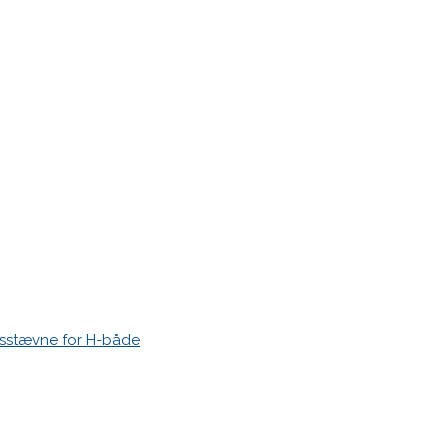
let med VM i 2016. Slidt, men står pænt, knitrer stadig noget.
esstævne for H-både