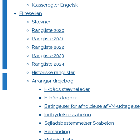
Klasseregler Engelsk
Spiler, hvid. Elvstrøm. Præcis alder kendes ikke, men er stemp
Eliteserien
Stævner
Giv et bud, hvis du er interesseret. Jeg vil gerne af med dem.
Rangliste 2020
Rangliste 2021
Claus Brandt
Rangliste 2022
cbxx58@gmail.com
Rangliste 2023
Rangliste 2024
2 Comments
Historiske ranglister
Arrangør drejebog
Hvad koster storsejlet?
H-båds stævneleder
H-båds logoer
Hans Møller
Betingelser for afholdelse af VM-udtagels
16. maj 2026 at 20:41
3 måneder ago
Indbydelse skabelon
Reply
Sejladsbestemmelser Skabelon
Hejsa… sælger du kun samlet?
Bemanding