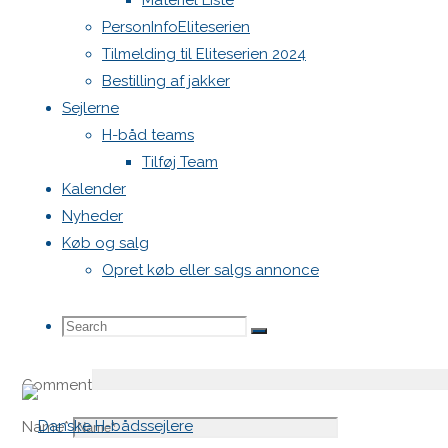
Materiel Liste
Thomas Veile
PersonInfoEliteserien
24. juni 2026 at 12:38
2 måneder ago
Tilmelding til Eliteserien 2024
Reply
Bestilling af jakker
Sejlerne
H-båd teams
Skriv et svar
Tilføj Team
Kalender
Nyheder
Din e-mailadresse vil ikke blive publiceret.
Krævede felter e
Køb og salg
Opret køb eller salgs annonce
Search
Search
Search
Comment
for:
Name
*