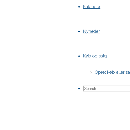
Kalender
Nyheder
Køb og salg
Opret køb eller s
Search
Search
for: