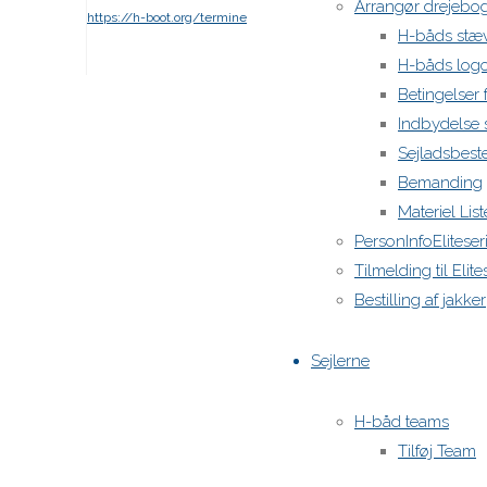
Arrangør drejebo
https://h-boot.org/termine
H-båds stæ
H-båds log
Powered by
Anima
&
WordPress.
Betingelser
Indbydelse
Sejladsbes
Bemanding
Materiel List
PersonInfoEliteser
Tilmelding til Elit
Bestilling af jakker
Sejlerne
H-båd teams
Tilføj Team