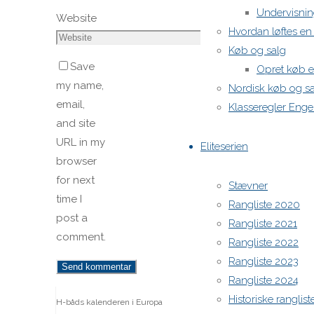
Undervisnin
Website
Hvordan løftes e
Køb og salg
Save
Opret køb e
my name,
Nordisk køb og s
email,
Klasseregler Enge
and site
URL in my
Eliteserien
browser
for next
Stævner
time I
Rangliste 2020
post a
Rangliste 2021
comment.
Rangliste 2022
Rangliste 2023
Rangliste 2024
Historiske ranglist
H-båds kalenderen i Europa