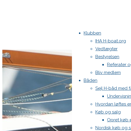
Klubben
IHA H-boat.org
Vedtægter
Bestyrelsen
Referater 
Bliv medlem
Båden
Sejl H-båd med fa
Undervisni
Hvordan løftes 
Køb og salg
Opret køb 
Nordisk køb og s