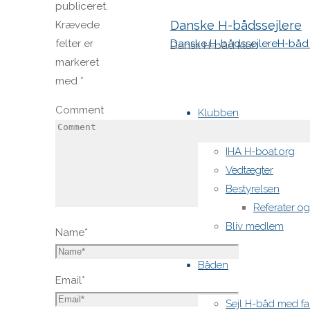
publiceret.
Danske H-bådssejlere
Krævede
Danske H-bådssejlere
H-båd 
felter er
Dansk H-båd klub
markeret
med
*
Skip
Comment
to
Klubben
content
IHA H-boat.org
Vedtægter
Bestyrelsen
Referater o
Bliv medlem
Name
*
Båden
Email
*
Sejl H-båd med fa