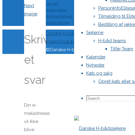
Materiel Lis
Log ind
Next
PersonInfoElitese
Indlægsfeed
image
Tilmelding til Eli
Kommentarfeed
WordPress.org
Bestilling af jakke
Sejlerne
Back
Danske H-bådssejlere
H-båd
Skriv
H-båd teams
to
ligaen
Youtube
Tilføj Team
Top
©Danske H-bådssejlere
et
Kalender
Nyheder
Køb og salg
svar
Opret køb eller 
Search
Search
Din e-
mailadresse
vil ikke
for:
blive