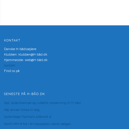
KONTAKT
Danske H-bådssejlere
Klubben: klubben@H-båd.dk
Hjemmeside: web@H-båd.dk
kontakt
Find os på
SENESTE PÅ H-BÅD.DK
Sejl, spilerstrømpe og rullefok-presenning til H-båd:
Høj Jensen fokke til salg
Spilerstage/Spinlock jollevest xl
North MH-6 fok i fin kapsejlads-stand sælges