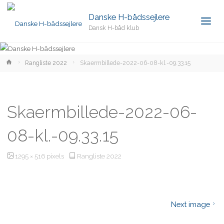
Danske H-bådssejlere
Dansk H-båd klub
Home
Rangliste 2022
Skaermbillede-2022-06-08-kl.-09.33.15
Skaermbillede-2022-06-
08-kl.-09.33.15
Full
1295 × 516
pixels
Rangliste 2022
size
Next image