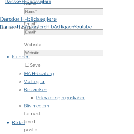
Name
*
Danske H-bådssejlere
Email
*
Danske H-bådssejlere
H-båd ligaen
Youtube
Dansk H-båd klub
Website
Skip
to
Klubben
content
Save
my name,
IHA H-boat.org
email,
Vedtægter
and site
Bestyrelsen
URL in my
Referater og regnskaber
browser
Bliv medlem
for next
time I
Båden
post a