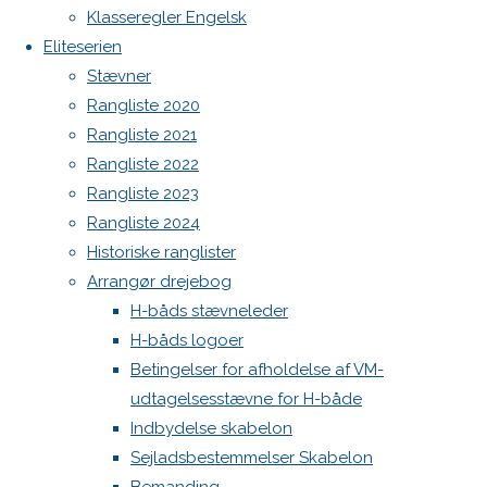
Botnia 1987 DEN 613
Spilerskøde,
Klasseregler Engelsk
Barberhal
Admin
Eliteserien
Log ind
Stævner
Previous
Indlægsfeed
Rangliste 2020
Kommentarfeed
image
Rangliste 2021
WordPress.org
Next
Rangliste 2022
Back
Danske H-bådssejlere
H-båd
image
Rangliste 2023
to
ligaen
Youtube
Rangliste 2024
Top
©Danske H-bådssejlere
Historiske ranglister
Skriv
Arrangør drejebog
H-båds stævneleder
et
H-båds logoer
Betingelser for afholdelse af VM-
udtagelsesstævne for H-både
svar
Indbydelse skabelon
Sejladsbestemmelser Skabelon