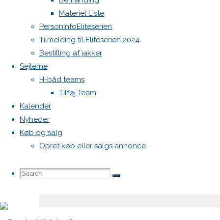
Bemanding
Din e-
Materiel Liste
mailadresse
PersonInfoEliteserien
vil ikke
Tilmelding til Eliteserien 2024
blive
Bestilling af jakker
publiceret.
Sejlerne
Krævede
H-båd teams
felter er
Tilføj Team
markeret
Kalender
med
*
Nyheder
Køb og salg
Comment
Opret køb eller salgs annonce
Search
Search
Search
for: