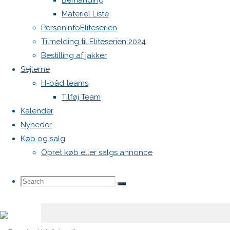
Bemanding
Materiel Liste
Din e-
PersonInfoEliteserien
mailadresse
Tilmelding til Eliteserien 2024
vil ikke
Bestilling af jakker
blive
Sejlerne
publiceret.
H-båd teams
Krævede
Tilføj Team
felter er
Kalender
markeret
Nyheder
med
*
Køb og salg
Comment
Opret køb eller salgs annonce
Search
Search
Search
for: