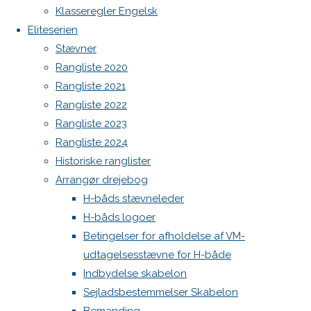
Botnia 1987 DEN 613
Klasseregler Engelsk
Full
1024 ×
Admin
Eliteserien
size
768
pixels
Log ind
Stævner
Indlægsfeed
Rangliste 2020
Previous
Kommentarfeed
Rangliste 2021
image
WordPress.org
Rangliste 2022
Next
Back
Danske H-bådssejlere
H-båd
Rangliste 2023
image
to
ligaen
Youtube
Rangliste 2024
Top
©Danske H-bådssejlere
Historiske ranglister
Skriv
Arrangør drejebog
H-båds stævneleder
H-båds logoer
et
Betingelser for afholdelse af VM-
udtagelsesstævne for H-både
svar
Indbydelse skabelon
Sejladsbestemmelser Skabelon