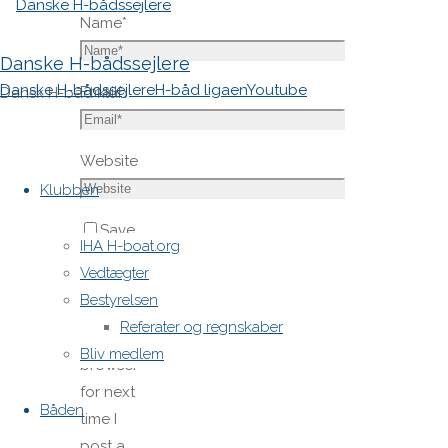
Name
*
Danske H-bådssejlere
Danske H-bådssejlere
H-båd ligaen
Youtube
Email
*
Dansk H-båd klub
Skip
Website
to
Klubben
content
Save
IHA H-boat.org
my name,
Vedtægter
email,
Bestyrelsen
and site
Referater og regnskaber
URL in my
Bliv medlem
browser
for next
Båden
time I
post a