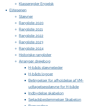
Botnia 1987 DEN 613
image
Klasseregler Engelsk
Next
Admin
Eliteserien
image
Log ind
Stævner
Indlægsfeed
Rangliste 2020
Kommentarfeed
Rangliste 2021
WordPress.org
Skriv
Rangliste 2022
Back
Danske H-bådssejlere
H-båd
Rangliste 2023
to
ligaen
Youtube
et
Rangliste 2024
Top
©Danske H-bådssejlere
Historiske ranglister
Arrangør drejebog
svar
H-båds stævneleder
H-båds logoer
Betingelser for afholdelse af VM-
Din e-
udtagelsesstævne for H-både
mailadresse
Indbydelse skabelon
vil ikke
Sejladsbestemmelser Skabelon
blive