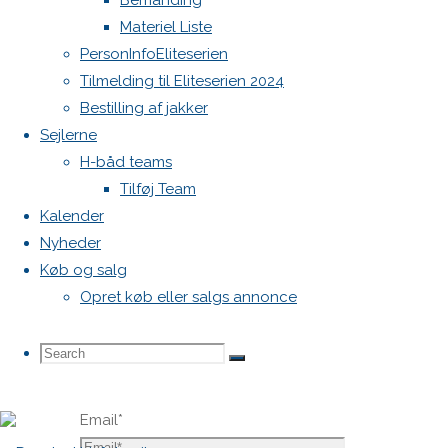
Bemanding
publiceret.
Materiel Liste
Krævede
PersonInfoEliteserien
felter er
Tilmelding til Eliteserien 2024
markeret
Bestilling af jakker
med
*
Sejlerne
H-båd teams
Comment
Tilføj Team
Kalender
Nyheder
Køb og salg
Opret køb eller salgs annonce
Name
*
Search
Search
Search
Email
*
for: