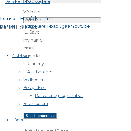
Website
Danske H-bådssejlere
Danske H-bådssejlere
H-båd ligaen
Youtube
Dansk H-båd klub
Save
my name,
Skip
email,
to
Klubben
and site
content
URL in my
browser
IHA H-boat.org
for next
Vedtægter
time I
Bestyrelsen
post a
Referater og regnskaber
comment.
Bliv medlem
Båden
H-båds kalenderen i Europa