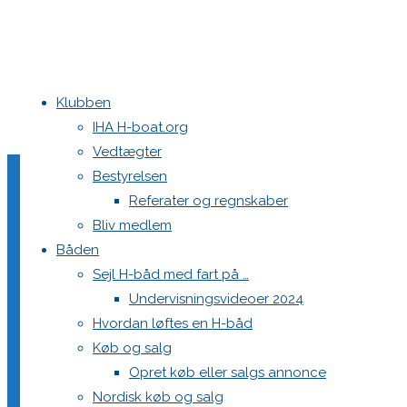
Klubben
Home
Nyheder
Niende verdensmesterskab til dansk sejl-legende v
IHA H-boat.org
Vedtægter
Claus-Hoej-Jensen_VMS
Bestyrelsen
Referater og regnskaber
Bliv medlem
Båden
Full
2560 × 1707
pixels
Niende verdensmesterskab til dansk sejl-le
Sejl H-båd med fart på …
size
Undervisningsvideoer 2024
Next image
Hvordan løftes en H-båd
Køb og salg
Skriv et svar
Opret køb eller salgs annonce
Nordisk køb og salg