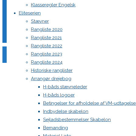
Klasseregler Engelsk
Eliteserien
Din e-mailadresse vil ikke blive publiceret.
Krævede felter e
Stævner
Rangliste 2020
Rangliste 2021
Rangliste 2022
Rangliste 2023
Rangliste 2024
Comment
Historiske ranglister
Name
*
Arrangør drejebog
H-båds stævneleder
Email
*
H-båds logoer
Website
Betingelser for afholdelse af VM-udtagels
Indbydelse skabelon
Save my name, email, and site URL in my browser for next
Sejladsbestemmelser Skabelon
Bemanding