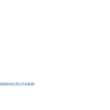
r markeret med
*
esstævne for H-både
 time I post a comment.