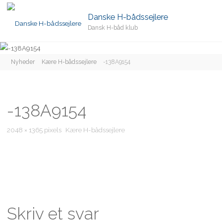
Danske H-bådssejlere
Dansk H-båd klub
Home
Nyheder
Kære H-bådssejlere
-138A9154
-138A9154
Full
2048 × 1365
pixels
Kære H-bådssejlere
size
Skriv et svar