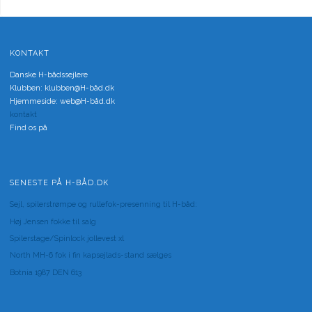
KONTAKT
Danske H-bådssejlere
Klubben: klubben@H-båd.dk
Hjemmeside: web@H-båd.dk
kontakt
Find os på
SENESTE PÅ H-BÅD.DK
Sejl, spilerstrømpe og rullefok-presenning til H-båd:
Høj Jensen fokke til salg
Spilerstage/Spinlock jollevest xl
North MH-6 fok i fin kapsejlads-stand sælges
Botnia 1987 DEN 613