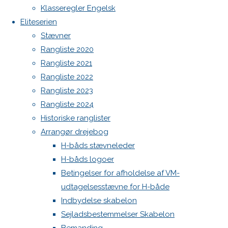
Botnia 1987 DEN 613
image
Klasseregler Engelsk
Admin
Eliteserien
Log ind
Stævner
Skriv
Indlægsfeed
Rangliste 2020
Kommentarfeed
Rangliste 2021
WordPress.org
et
Rangliste 2022
Back
Danske H-bådssejlere
H-båd
Rangliste 2023
to
ligaen
Youtube
Rangliste 2024
svar
Top
©Danske H-bådssejlere
Historiske ranglister
Arrangør drejebog
H-båds stævneleder
Din e-
H-båds logoer
mailadresse
Betingelser for afholdelse af VM-
vil ikke
udtagelsesstævne for H-både
blive
Indbydelse skabelon
publiceret.
Sejladsbestemmelser Skabelon
Krævede