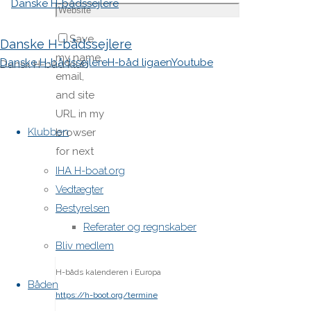
Save
Danske H-bådssejlere
my name,
Danske H-bådssejlere
H-båd ligaen
Youtube
Dansk H-båd klub
email,
and site
Skip
URL in my
to
Klubben
browser
content
for next
time I
IHA H-boat.org
post a
Vedtægter
comment.
Bestyrelsen
Referater og regnskaber
Bliv medlem
H-båds kalenderen i Europa
Båden
https://h-boot.org/termine