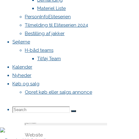
Bemanding
felter er
Materiel Liste
markeret
PersonInfoEliteserien
med
*
Tilmelding til Eliteserien 2024
Bestilling af jakker
Comment
Sejlerne
H-båd teams
Tilføj Team
Kalender
Nyheder
Køb og salg
Opret køb eller salgs annonce
Name
*
Search
Search
Search
Email
*
Website
for: