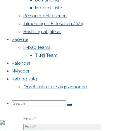
Bemanding
publiceret.
Materiel Liste
Krævede
PersonInfoEliteserien
felter er
Tilmelding til Eliteserien 2024
markeret
Bestilling af jakker
med
*
Sejlerne
Comment
H-båd teams
Tilføj Team
Kalender
Nyheder
Køb og salg
Opret køb eller salgs annonce
Name
*
Search
Search
Search
Email
*
for: