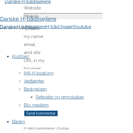
Website
Danske H-bådssejlere
Danske H-bådssejlere
H-båd ligaen
Youtube
Dansk H-båd klub
Save
my name,
email,
Skip
and site
to
Klubben
URL in my
content
browser
IHA H-boat.org
for next
Vedtægter
time I
Bestyrelsen
post a
Referater og regnskaber
comment.
Bliv medlem
Båden
H-båds kalenderen i Europa