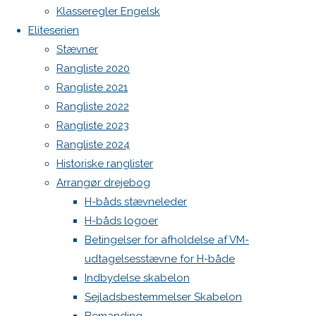
North MH-6 fok i fin kapsejlads-stand sælges
Klasseregler Engelsk
Previous
Admin
Eliteserien
image
Log ind
Stævner
Indlægsfeed
Rangliste 2020
Kommentarfeed
Skriv
Rangliste 2021
WordPress.org
Rangliste 2022
Back
Danske H-bådssejlere
H-båd
Rangliste 2023
et
to
ligaen
Youtube
Rangliste 2024
Top
©Danske H-bådssejlere
Historiske ranglister
svar
Arrangør drejebog
H-båds stævneleder
H-båds logoer
Betingelser for afholdelse af VM-
Din e-
udtagelsesstævne for H-både
mailadresse
Indbydelse skabelon
vil ikke
Sejladsbestemmelser Skabelon
blive