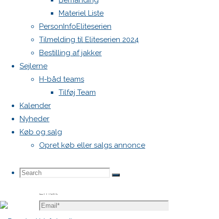
Bemanding
Krævede
Materiel Liste
felter er
PersonInfoEliteserien
markeret
Tilmelding til Eliteserien 2024
med
*
Bestilling af jakker
Sejlerne
Comment
H-båd teams
Tilføj Team
Kalender
Nyheder
Køb og salg
Opret køb eller salgs annonce
Name
*
Search
Search
Search
Email
*
for: