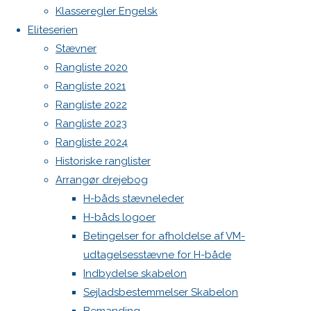
Botnia 1987 DEN 613
Next
Klasseregler Engelsk
image
Admin
Eliteserien
Log ind
Stævner
Indlægsfeed
Rangliste 2020
Skriv
Kommentarfeed
Rangliste 2021
WordPress.org
Rangliste 2022
Back
Danske H-bådssejlere
H-båd
et
Rangliste 2023
to
ligaen
Youtube
Rangliste 2024
Top
©Danske H-bådssejlere
Historiske ranglister
svar
Arrangør drejebog
H-båds stævneleder
H-båds logoer
Din e-
Betingelser for afholdelse af VM-
mailadresse
udtagelsesstævne for H-både
vil ikke
Indbydelse skabelon
blive
Sejladsbestemmelser Skabelon
publiceret.