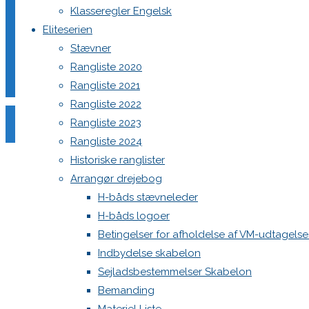
Klasseregler Engelsk
Din e-mailadresse vil ikke blive publiceret.
Krævede felter e
Eliteserien
Stævner
Rangliste 2020
Rangliste 2021
Rangliste 2022
Rangliste 2023
Comment
Rangliste 2024
Name
*
Historiske ranglister
Arrangør drejebog
Email
*
H-båds stævneleder
Website
H-båds logoer
Betingelser for afholdelse af VM-udtagels
Save my name, email, and site URL in my browser for next
Indbydelse skabelon
Sejladsbestemmelser Skabelon
Bemanding