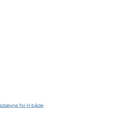
r markeret med
*
esstævne for H-både
 time I post a comment.