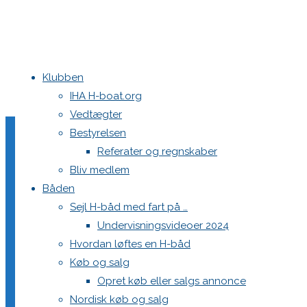
Klubben
Home
H-båden
baadA33
IHA H-boat.org
Vedtægter
Bestyrelsen
baadA33
Referater og regnskaber
Bliv medlem
Båden
Sejl H-båd med fart på …
Undervisningsvideoer 2024
Hvordan løftes en H-båd
Skriv et svar
Køb og salg
Opret køb eller salgs annonce
Nordisk køb og salg