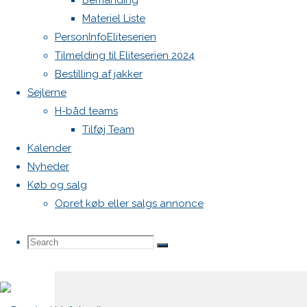
Bemanding
Materiel Liste
Din e-
PersonInfoEliteserien
mailadresse
Tilmelding til Eliteserien 2024
vil ikke
Bestilling af jakker
blive
Sejlerne
publiceret.
H-båd teams
Krævede
Tilføj Team
felter er
Kalender
markeret
Nyheder
med
*
Køb og salg
Opret køb eller salgs annonce
Comment
Search
Search
Search
for: