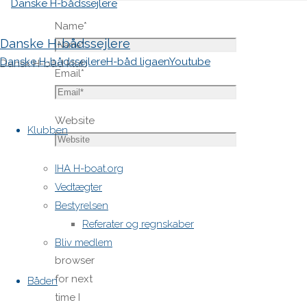
Name
*
Danske H-bådssejlere
Danske H-bådssejlere
H-båd ligaen
Youtube
Dansk H-båd klub
Email
*
Skip
Website
to
Klubben
content
Save
IHA H-boat.org
my name,
Vedtægter
email,
Bestyrelsen
and site
Referater og regnskaber
URL in my
Bliv medlem
browser
for next
Båden
time I