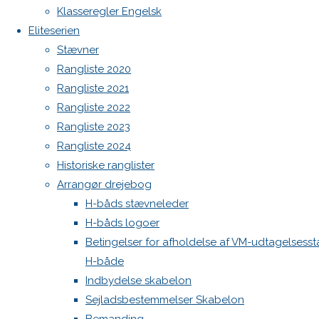
Botnia 1987 DEN 613
og nye
Klasseregler Engelsk
eventyr på
Admin
Eliteserien
vandet?
Log ind
Stævner
Indlægsfeed
Rangliste 2020
Kommentarfeed
Previous
Rangliste 2021
WordPress.org
image
Rangliste 2022
Back
Danske H-bådssejlere
H-båd
Next
Rangliste 2023
to
ligaen
Youtube
image
Rangliste 2024
Top
©Danske H-bådssejlere
Historiske ranglister
Arrangør drejebog
Skriv
H-båds stævneleder
H-båds logoer
et
Betingelser for afholdelse af VM-udtagelsess
H-både
Indbydelse skabelon
svar
Sejladsbestemmelser Skabelon