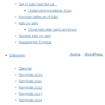
post a
Sejl H-båd med fart på …
comment.
Undervisningsvideoer 2024
Hvordan løftes en H-båd
Køb og salg
Opret køb eller salgs annonce
H-båds kalenderen i Europa
Nordisk køb og salg
https://h-boot.org/termine
Klasseregler Engelsk
Powered by
Anima
&
WordPress.
Eliteserien
Stævner
Rangliste 2020
Rangliste 2021
Rangliste 2022
Rangliste 2023
Rangliste 2024