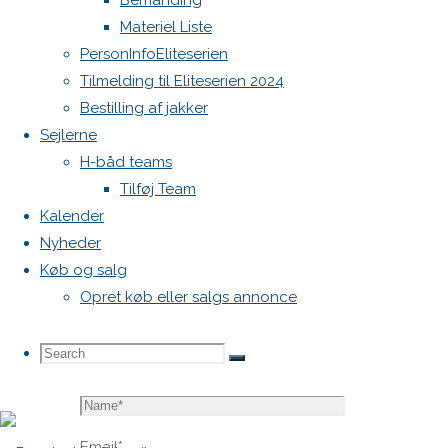
Bemanding
blive
Materiel Liste
publiceret.
PersonInfoEliteserien
Krævede
Tilmelding til Eliteserien 2024
felter er
Bestilling af jakker
markeret
Sejlerne
med
*
H-båd teams
Tilføj Team
Comment
Kalender
Nyheder
Køb og salg
Opret køb eller salgs annonce
Search
Search
Search
Name
*
for:
Email
*