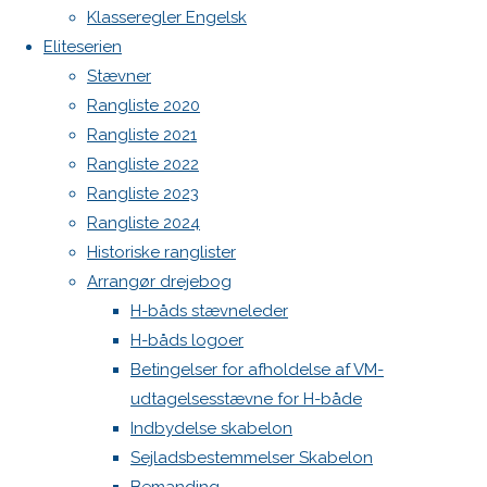
Botnia 1987 DEN 613
1979
Klasseregler Engelsk
Admin
Eliteserien
Next
Log ind
Stævner
image
Indlægsfeed
Rangliste 2020
Kommentarfeed
Rangliste 2021
WordPress.org
Rangliste 2022
Skriv
Back
Danske H-bådssejlere
H-båd
Rangliste 2023
to
ligaen
Youtube
Rangliste 2024
Top
©Danske H-bådssejlere
et
Historiske ranglister
Arrangør drejebog
H-båds stævneleder
svar
H-båds logoer
Betingelser for afholdelse af VM-
udtagelsesstævne for H-både
Din e-
Indbydelse skabelon
mailadresse
Sejladsbestemmelser Skabelon
vil ikke