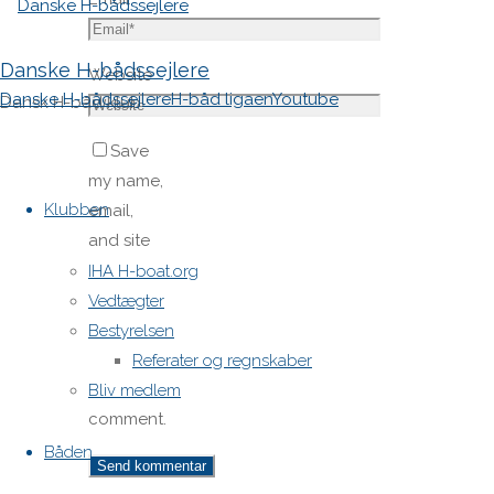
Danske H-bådssejlere
Website
Danske H-bådssejlere
H-båd ligaen
Youtube
Dansk H-båd klub
Save
Skip
my name,
to
Klubben
email,
content
and site
URL in my
IHA H-boat.org
browser
Vedtægter
for next
Bestyrelsen
time I
Referater og regnskaber
post a
Bliv medlem
comment.
Båden