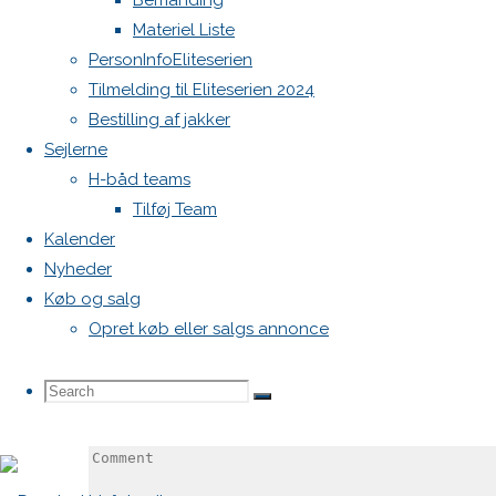
Bemanding
Materiel Liste
svar
PersonInfoEliteserien
Tilmelding til Eliteserien 2024
Bestilling af jakker
Din e-
Sejlerne
mailadresse
H-båd teams
vil ikke
Tilføj Team
blive
Kalender
publiceret.
Nyheder
Krævede
Køb og salg
felter er
Opret køb eller salgs annonce
markeret
med
*
Search
Search
Search
Comment
for: