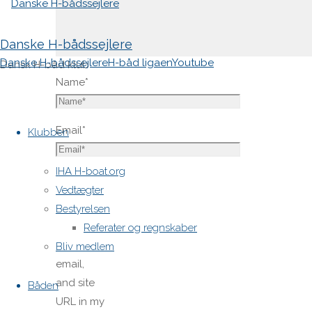
Danske H-bådssejlere
Danske H-bådssejlere
H-båd ligaen
Youtube
Dansk H-båd klub
Name
*
Skip
to
Email
*
Klubben
content
IHA H-boat.org
Website
Vedtægter
Bestyrelsen
Save
Referater og regnskaber
my name,
Bliv medlem
email,
and site
Båden
URL in my