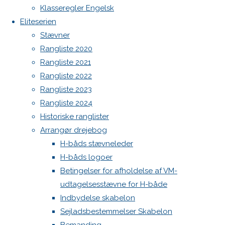
Botnia 1987 DEN 613
Farvel til
Klasseregler Engelsk
en
Admin
Eliteserien
talentfuld
Log ind
Stævner
sejler og
Indlægsfeed
Rangliste 2020
Kommentarfeed
en god
Rangliste 2021
WordPress.org
kammerat.
Rangliste 2022
Back
Danske H-bådssejlere
H-båd
Rangliste 2023
to
ligaen
Youtube
Previous
Rangliste 2024
Top
©Danske H-bådssejlere
image
Historiske ranglister
Next
Arrangør drejebog
image
H-båds stævneleder
H-båds logoer
Betingelser for afholdelse af VM-
Skriv
udtagelsesstævne for H-både
Indbydelse skabelon
et
Sejladsbestemmelser Skabelon