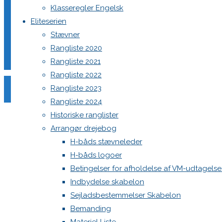
Klasseregler Engelsk
Eliteserien
Din e-mailadresse vil ikke blive publiceret.
Krævede felter e
Stævner
Rangliste 2020
Rangliste 2021
Rangliste 2022
Rangliste 2023
Rangliste 2024
Comment
Historiske ranglister
Name
*
Arrangør drejebog
H-båds stævneleder
Email
*
H-båds logoer
Website
Betingelser for afholdelse af VM-udtagels
Indbydelse skabelon
Save my name, email, and site URL in my browser for next
Sejladsbestemmelser Skabelon
Bemanding