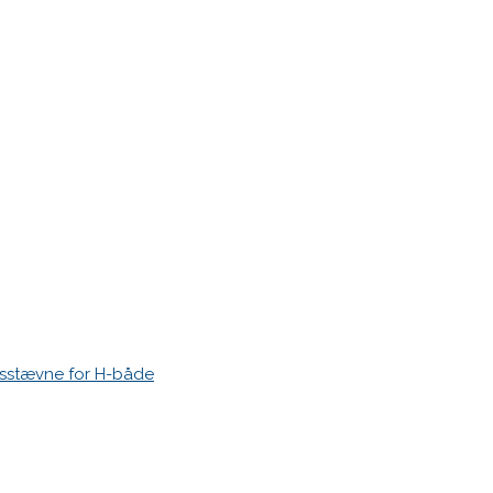
r markeret med
*
esstævne for H-både
 time I post a comment.