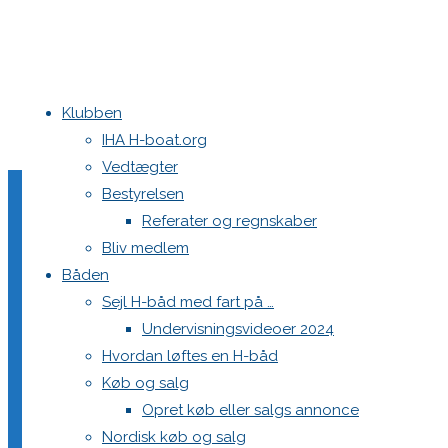
Klubben
Home
[aflyst] VM Warnemünde
byc
IHA H-boat.org
Vedtægter
byc
Bestyrelsen
Referater og regnskaber
Bliv medlem
Båden
Full
217 × 82
pixels
[aflyst] VM Warnemünde
Sejl H-båd med fart på …
size
Undervisningsvideoer 2024
Previous image
Hvordan løftes en H-båd
Køb og salg
Skriv et svar
Opret køb eller salgs annonce
Nordisk køb og salg