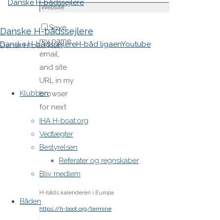
Save
Danske H-bådssejlere
my name,
Danske H-bådssejlere
H-båd ligaen
Youtube
Dansk H-båd klub
email,
and site
Skip
URL in my
to
Klubben
browser
content
for next
time I
IHA H-boat.org
post a
Vedtægter
comment.
Bestyrelsen
Referater og regnskaber
Bliv medlem
H-båds kalenderen i Europa
Båden
https://h-boot.org/termine