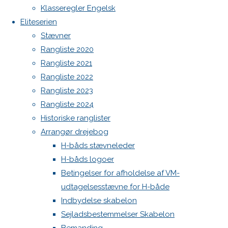
Botnia 1987 DEN 613
image
Klasseregler Engelsk
Admin
Eliteserien
Log ind
Stævner
Skriv
Indlægsfeed
Rangliste 2020
Kommentarfeed
Rangliste 2021
WordPress.org
et
Rangliste 2022
Back
Danske H-bådssejlere
H-båd
Rangliste 2023
to
ligaen
Youtube
Rangliste 2024
svar
Top
©Danske H-bådssejlere
Historiske ranglister
Arrangør drejebog
H-båds stævneleder
Din e-
H-båds logoer
mailadresse
Betingelser for afholdelse af VM-
vil ikke
udtagelsesstævne for H-både
blive
Indbydelse skabelon
publiceret.
Sejladsbestemmelser Skabelon
Krævede