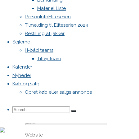
Bemanding
felter er
Materiel Liste
markeret
PersonInfoEliteserien
med
*
Tilmelding til Eliteserien 2024
Bestilling af jakker
Comment
Sejlerne
H-båd teams
Tilføj Team
Kalender
Nyheder
Køb og salg
Opret køb eller salgs annonce
Name
*
Search
Search
Search
Email
*
Website
for: