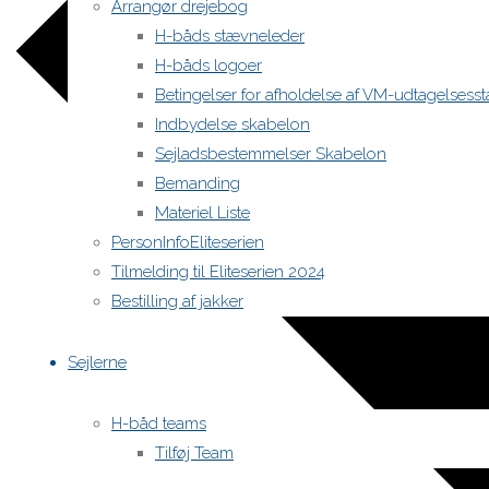
Arrangør drejebog
H-båds stævneleder
H-båds logoer
Betingelser for afholdelse af VM-udtagelses
Indbydelse skabelon
Sejladsbestemmelser Skabelon
Bemanding
Materiel Liste
PersonInfoEliteserien
Tilmelding til Eliteserien 2024
Bestilling af jakker
Sejlerne
H-båd teams
Tilføj Team