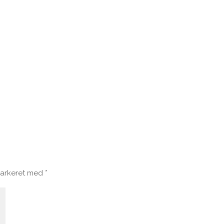
markeret med
*