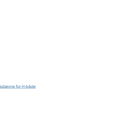
ptakt
esstævne for H-både