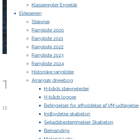
Klasseregler Engelsk
Eliteserien
Home
Begivenhed
Stævner
Trænningslejr VM og liga -optakt
Rangliste 2020
Rangliste 2021
Rangliste 2022
« Alle Begivenheder
Rangliste 2023
Denne begivenhed er allerede afholdt.
Rangliste 2024
Historiske ranglister
Arrangør drejebog
Trænningslejr VM og liga -o
H-båds stævneleder
H-båds logoer
Betingelser for afholdelse af VM-udtagels
13. maj 2021 @ 10:00
-
14. maj 2021 @ 17:00
Indbydelse skabelon
«
Generalforsamling
Sejladsbestemmelser Skabelon
Ligastævne Vallensbæk
»
Bemanding