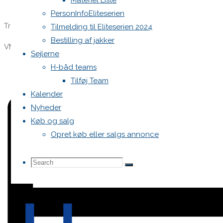
Materiel Liste
PersonInfoEliteserien
Trænningslejr Vallensbæk .
Tilmelding til Eliteserien 2024
Bestilling af jakker
VM og ligaoptakt,
Sejlerne
H-båd teams
Tilføj Team
Kalender
Nyheder
Køb og salg
Opret køb eller salgs annonce
Search
Search
Search
for: