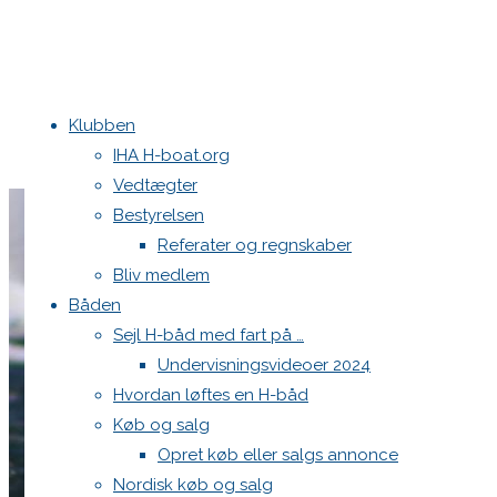
Klubben
IHA H-boat.org
Vedtægter
Bestyrelsen
Referater og regnskaber
Bliv medlem
Båden
Sejl H-båd med fart på …
Undervisningsvideoer 2024
Hvordan løftes en H-båd
Køb og salg
Opret køb eller salgs annonce
Nordisk køb og salg