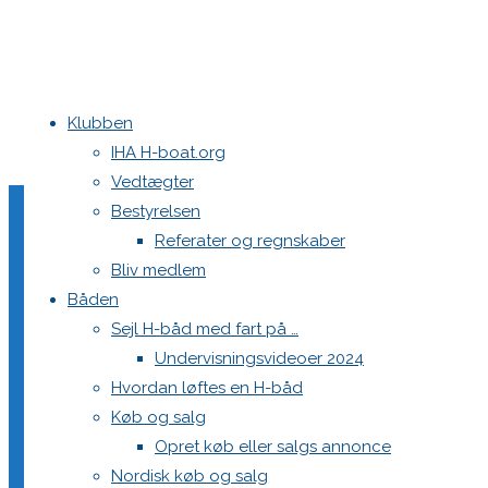
Klubben
Home
Hbåds klubben på Boatshow
he4
IHA H-boat.org
Vedtægter
he4
Bestyrelsen
Referater og regnskaber
Bliv medlem
Båden
Full
546 × 265
pixels
Hbåds klubben på Boatshow
Sejl H-båd med fart på …
size
Undervisningsvideoer 2024
Hvordan løftes en H-båd
Skriv et svar
Køb og salg
Opret køb eller salgs annonce
Nordisk køb og salg