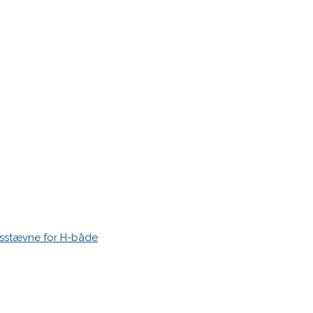
r markeret med
*
esstævne for H-både
 time I post a comment.