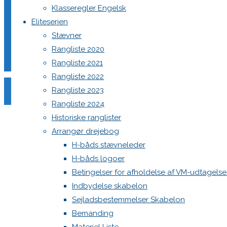
Klasseregler Engelsk
Din e-mailadresse vil ikke blive publiceret.
Krævede felter e
Eliteserien
Stævner
Rangliste 2020
Rangliste 2021
Rangliste 2022
Rangliste 2023
Comment
Rangliste 2024
Name
*
Historiske ranglister
Arrangør drejebog
Email
*
H-båds stævneleder
Website
H-båds logoer
Betingelser for afholdelse af VM-udtagels
Save my name, email, and site URL in my browser for next
Indbydelse skabelon
Sejladsbestemmelser Skabelon
Bemanding